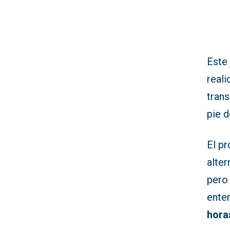
Este
reali
trans
pie d
El p
alter
pero
enten
hora