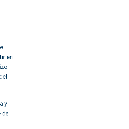
de
tir en
hizo
del
a y
e de