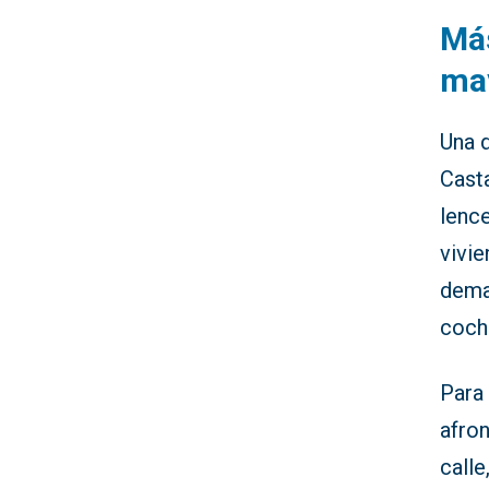
Má
ma
Una d
Casta
lence
vivie
dema
coche
Para 
afron
calle