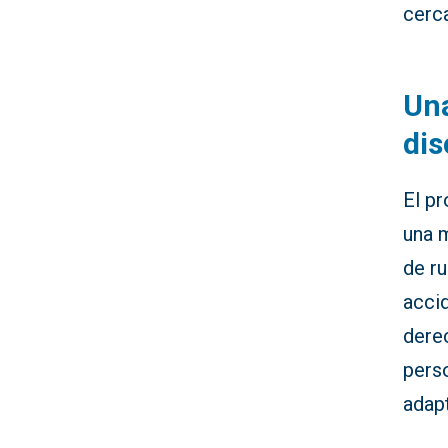
cerc
Una
dis
El p
una m
de r
accid
dere
perso
adap