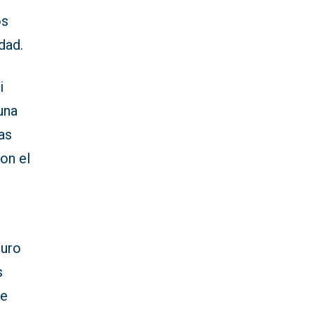
os
dad.
i
una
as
on el
turo
s
de