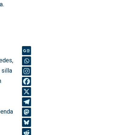
a.
edes,
silla
n
ienda