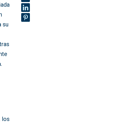
iada
n
a su
tras
nte
.
 los