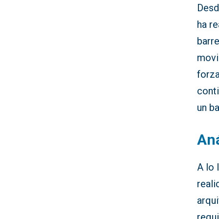
Desd
ha re
barr
movi
forz
cont
un ba
Aná
A lo
real
arqui
requi