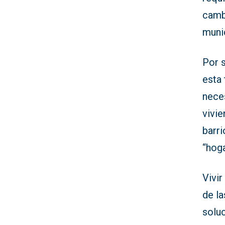
camb
munic
Por 
esta
nece
vivie
barri
“hoga
Vivir
de la
solu