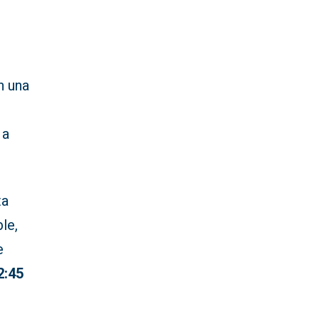
n una
 a
ta
le,
e
2:45