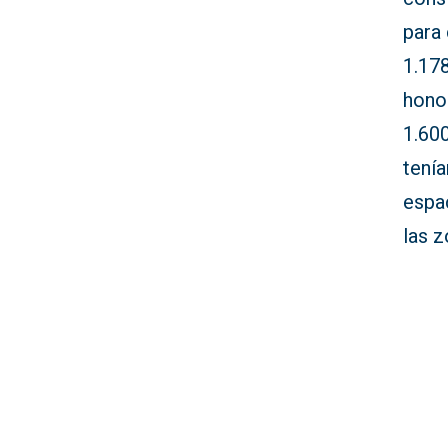
para 
1.178
honor
1.600
tenía
espa
las 