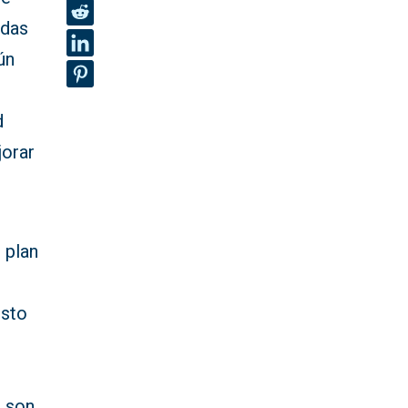
adas
ún
d
jorar
 plan
esto
0 son