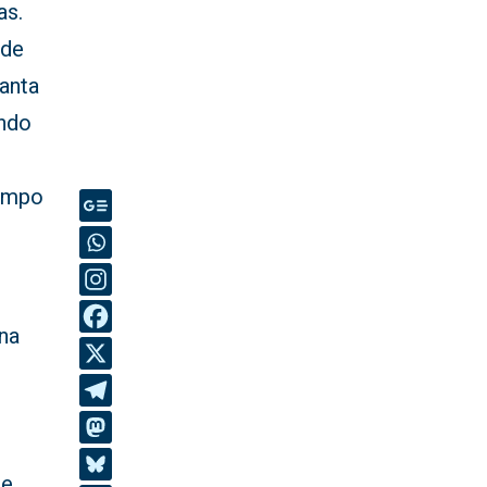
as.
 de
Santa
ando
iempo
na
de