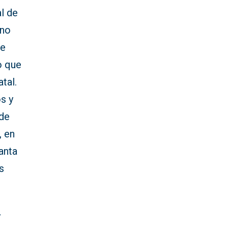
al de
 no
de
o que
tal.
s y
 de
, en
anta
s
y