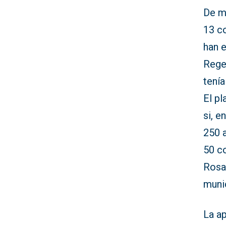
De mo
13 c
han 
Rege
tenía
El pl
si, 
250 
50 c
Rosa 
muni
La ap