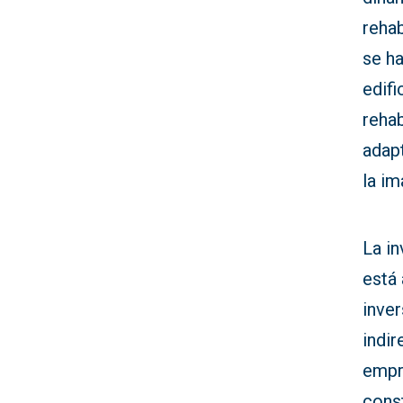
rehab
se h
edif
rehab
adap
la im
La in
está 
inver
indir
empr
const