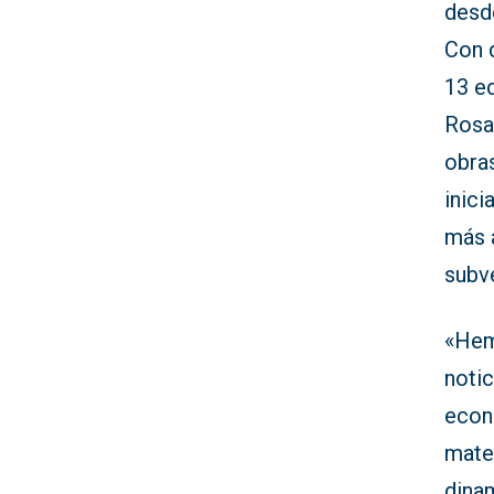
desd
Con d
13 ed
Rosa,
obra
inici
más a
subv
«Hem
notic
econ
mater
dina