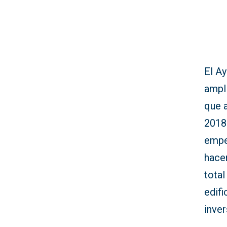
El A
ampl
que a
2018
empez
hace
total
edifi
inver