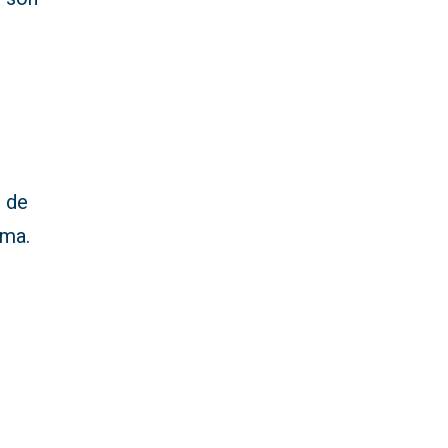
o de
ama.