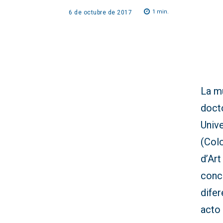
1
min.
6 de octubre de 2017
La m
docto
Unive
(Colo
d’Art
conce
difer
acto 