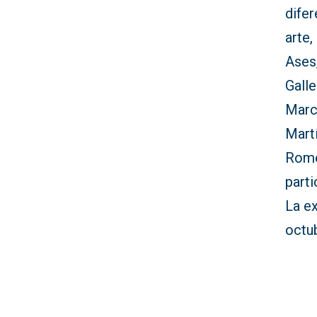
difer
arte,
Ases,
Gall
March
Martí
Rome
parti
La ex
octu