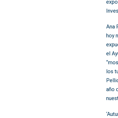
expos
Inves
Ana P
hoy 
expu
el A
“most
los t
Pelli
año 
nues
‘Autu