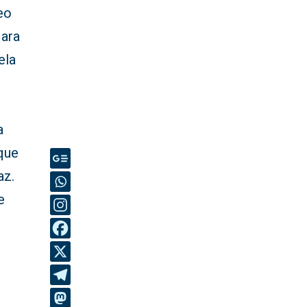
deo
Mara
ela
a
que
az.
e