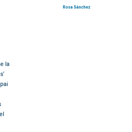
Rosa Sánchez
e la
s’
spai
s
el