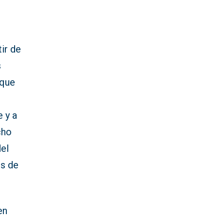
ir de
s
 que
 y a
cho
del
es de
en