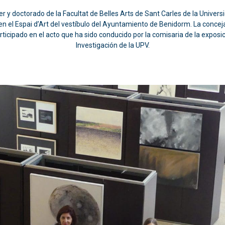
 y doctorado de la Facultat de Belles Arts de Sant Carles de la Universi
n el Espai d’Art del vestíbulo del Ayuntamiento de Benidorm. La concejal
rticipado en el acto que ha sido conducido por la comisaria de la exposi
Investigación de la UPV.