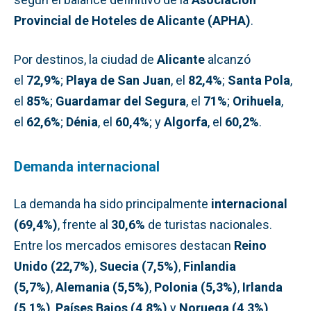
Provincial de Hoteles de Alicante (APHA)
.
Por destinos, la ciudad de
Alicante
alcanzó
el
72,9%
;
Playa de San Juan
, el
82,4%
;
Santa Pola
,
el
85%
;
Guardamar del Segura
, el
71%
;
Orihuela
,
el
62,6%
;
Dénia
, el
60,4%
; y
Algorfa
, el
60,2%
.
Demanda internacional
La demanda ha sido principalmente
internacional
(69,4%)
, frente al
30,6%
de turistas nacionales.
Entre los mercados emisores destacan
Reino
Unido (22,7%)
,
Suecia (7,5%)
,
Finlandia
(5,7%)
,
Alemania (5,5%)
,
Polonia (5,3%)
,
Irlanda
(5,1%)
,
Países Bajos (4,8%)
y
Noruega (4,3%)
.