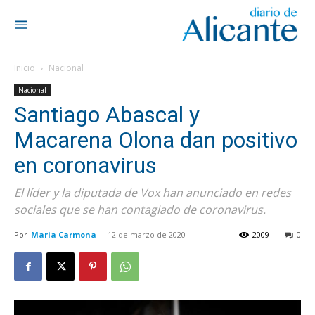
Inicio
Nacional
Nacional
Santiago Abascal y
Macarena Olona dan positivo
en coronavirus
El líder y la diputada de Vox han anunciado en redes
sociales que se han contagiado de coronavirus.
Por
Maria Carmona
-
12 de marzo de 2020
2009
0