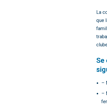
La c
que l
famil
traba
club
Se 
sig
– 
– 
fe