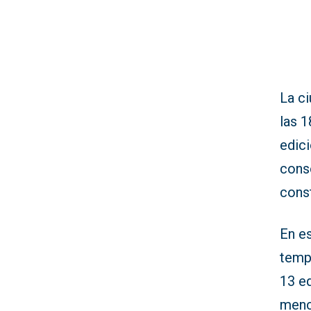
La ci
las 1
edici
cons
const
En e
temp
13 e
menc