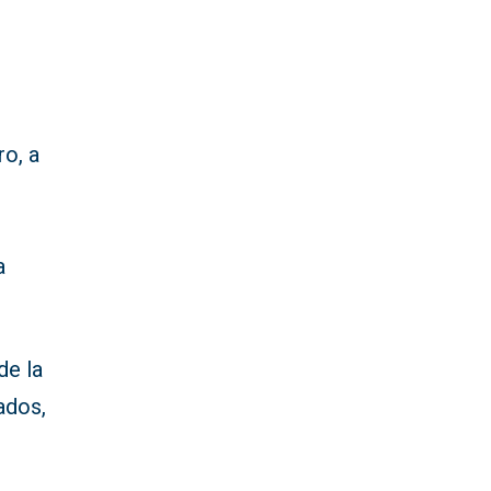
ro, a
a
de la
ados,