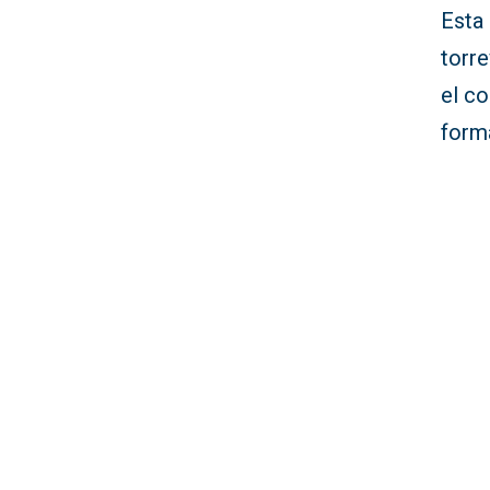
Esta 
torre
el c
forma