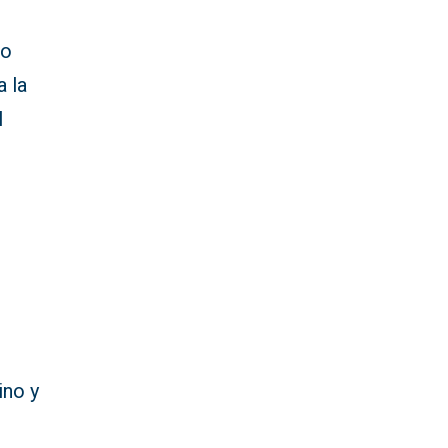
do
a la
l
ino y