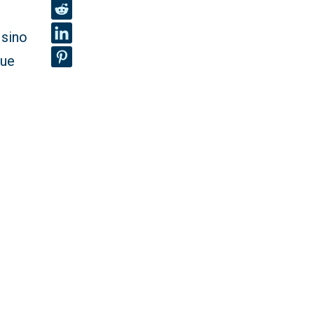
 sino
que