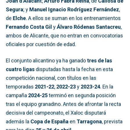
Joan d’Alacant
;
Arturo Fabra Reina
, de
Callosa de
Segura
; y
Manuel Ignacio Rodríguez Fernández
,
de
Elche
. A ellos se suman en los entrenamientos
Fernando Costa Gil
y
Álvaro Ródenas Santacreu
,
ambos de Alicante, que no entran en convocatorias
oficiales por cuestión de edad.
El conjunto alicantino ya ha ganado
tres de las
cuatro ligas
disputadas hasta la fecha en esta
competición nacional, con títulos en las
temporadas
2021-22
,
2022-23
y
2023-24
. En la
campaña
2024-25
terminó en segunda posición
tras el equipo granadino. Antes de afrontar la recta
decisiva del campeonato, el Xaloc disputará
además la
Copa de España
en
Tarragona
, prevista