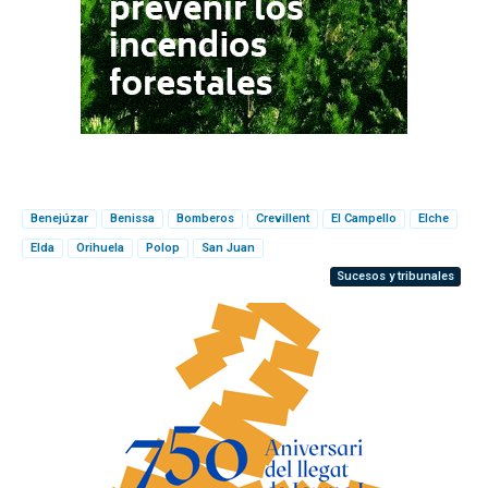
Benejúzar
Benissa
Bomberos
Crevillent
El Campello
Elche
Elda
Orihuela
Polop
San Juan
Sucesos y tribunales