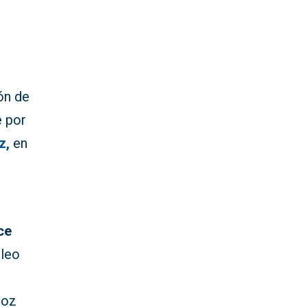
ón de
e por
z,
en
ce
leo
voz