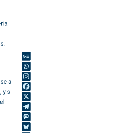
ria
s.
rse a
 y si
el