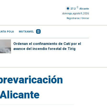
C
27.2
Alicante
domingo, agosto 9, 2026
Registrarse / Unirse
ANTA POLA
MUTXAMEL
Ordenan el confinamiento de Catí por el
avance del incendio forestal de Tírig
prevaricación
 Alicante