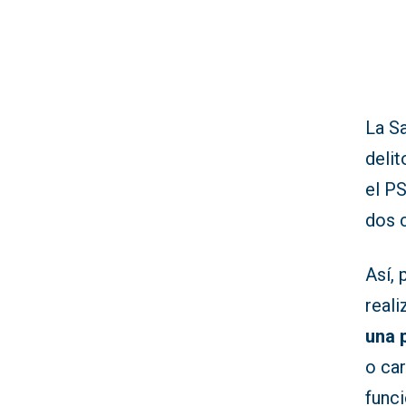
La Sa
delit
el P
dos c
Así, 
real
una 
o car
funci