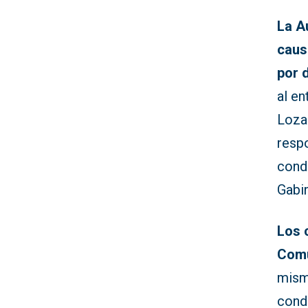
La A
caus
por 
al e
Lozan
resp
conde
Gabi
Los 
Comu
mism
conde