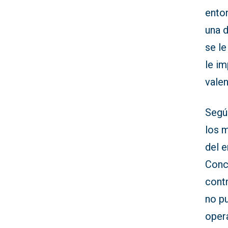
enton
una d
se le
le im
valen
Segú
los 
del 
Conc
contr
no pu
oper