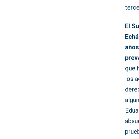
terce
El S
Echá
años 
prev
que 
los a
derec
algu
Edua
absue
prueb