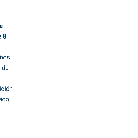
e
e 8
años
s de
ición
ado,