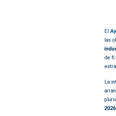
El
Ay
las o
indu
de
1
estra
La i
arran
pluri
2026