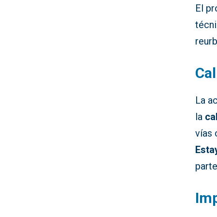
El pr
técni
reurb
Cal
La a
la
ca
vías
Esta
parte
Imp