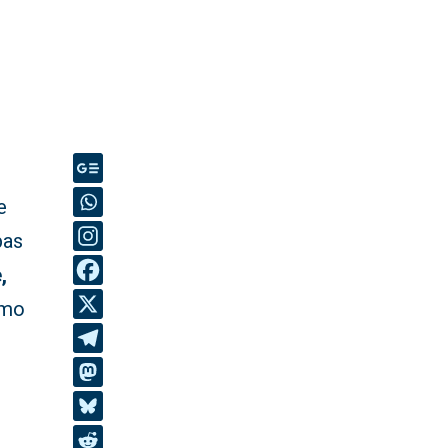
e
bas
,
omo