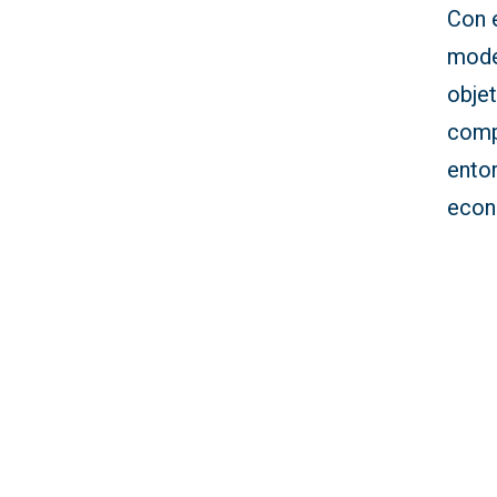
Con e
moder
objet
compe
ento
econ