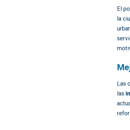
El po
la ci
urban
servi
moti
Mej
Las o
las
i
actua
refor