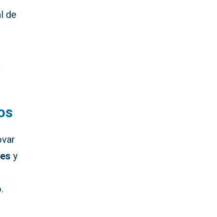
l de
e
a
os
ovar
nes
y
.