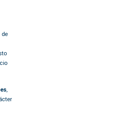
n de
sto
cio
ses
,
rácter