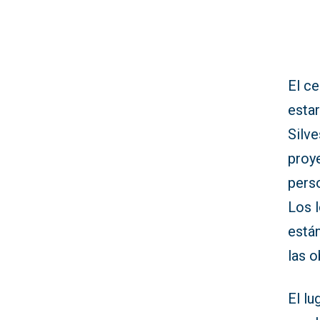
El ce
estar
Silve
proy
perso
Los 
está
las o
El lu