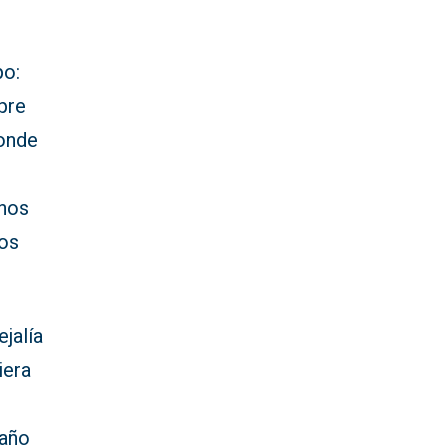
po:
pre
donde
 nos
tos
jalía
iera
 año