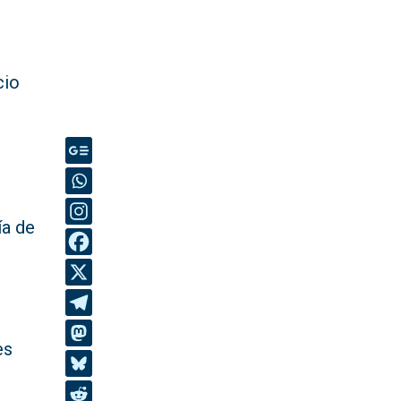
cio
ía de
es