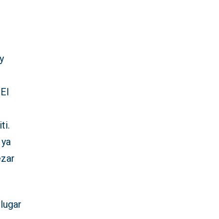
y
 El
ti.
 ya
ezar
 lugar