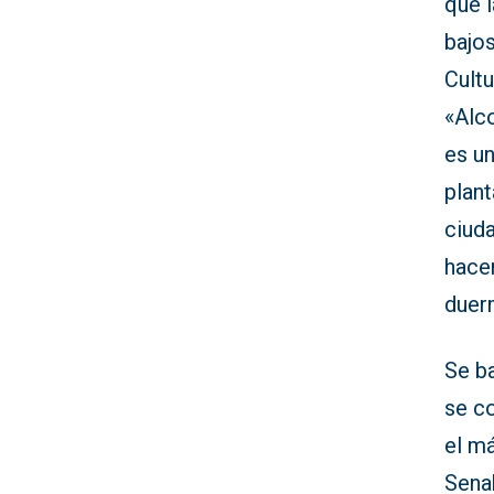
que l
bajos
Cultu
«Alco
es u
plant
ciud
hacen
duer
Se ba
se co
el má
Sena