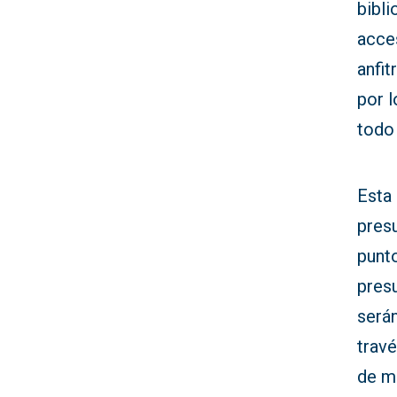
bibl
acces
anfit
por 
todo
Esta 
pres
punto
pres
serán
trav
de ma