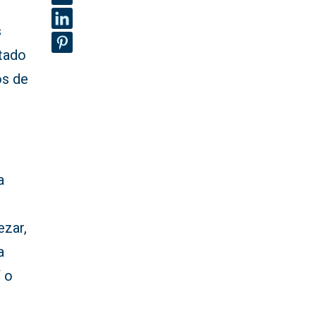
s
itado
os de
a
ezar,
a
/
o