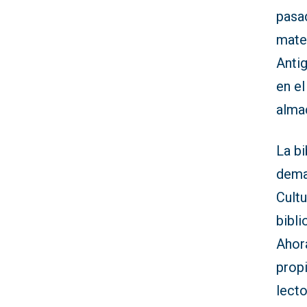
pasa
mater
Anti
en el
almac
La bi
dema
Cultu
bibli
Ahora
prop
lecto