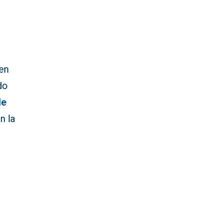
 en
do
de
n la