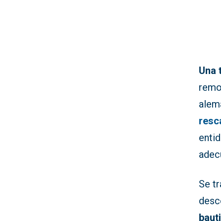
Una 
remo
alemá
resc
enti
adec
Se t
desc
baut