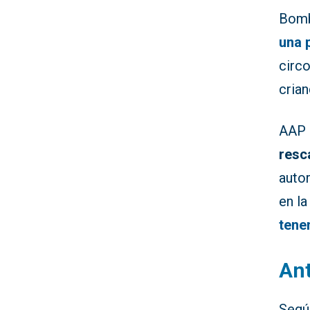
Bomb
una 
circ
crian
AAP 
resc
auto
en l
tene
Ant
Segú