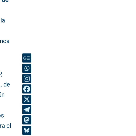
la
inca
,
, de
ún
os
ra el