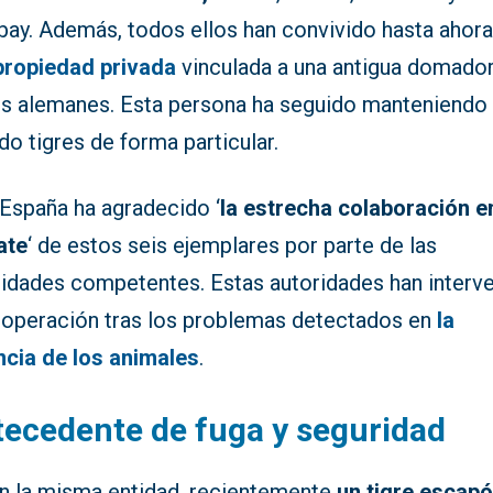
ay. Además, todos ellos han convivido hasta ahora
propiedad privada
vinculada a una antigua domado
os alemanes. Esta persona ha seguido manteniendo 
do tigres de forma particular.
España ha agradecido ‘
la estrecha colaboración en
ate
‘ de estos seis ejemplares por parte de las
ridades competentes. Estas autoridades han interv
a operación tras los problemas detectados en
la
ncia de los animales
.
ecedente de fuga y seguridad
n la misma entidad, recientemente
un tigre escapó