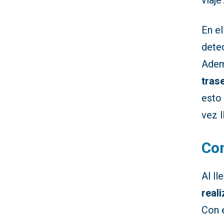
viaje’
En el
detec
Adem
tras
esto
vez l
Con
Al ll
real
Con e