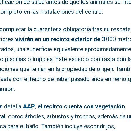
licación de salud antes de que los animales se int
ompleto en las instalaciones del centro.
completar la cuarentena obligatoria tras su rescate
tigres
vivirán en un recinto exterior de 3
.000 metr
rados, una superficie equivalente aproximadamente
o piscinas olímpicas. Este espacio contrasta con l
aciones que tenían en la propiedad de origen. Tamb
rasta con el hecho de haber pasado años en remol
amión.
n detalla
AAP
,
el recinto cuenta con vegetación
ral
, como árboles, arbustos y troncos, además de u
ca para el baño. También incluye escondrijos,