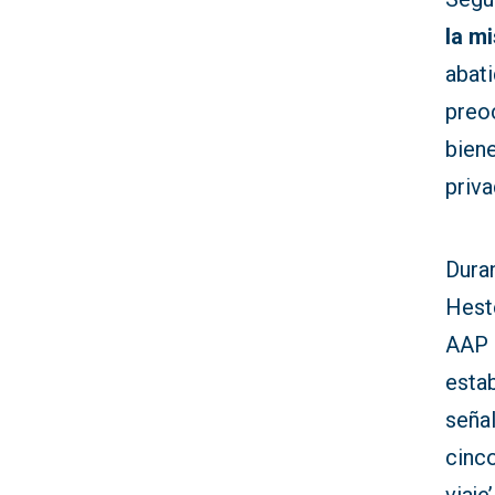
la m
abati
preo
biene
priva
Duran
Heste
AAP 
estab
seña
cinc