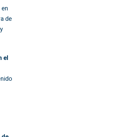
 en
ra de
y
 el
enido
 de