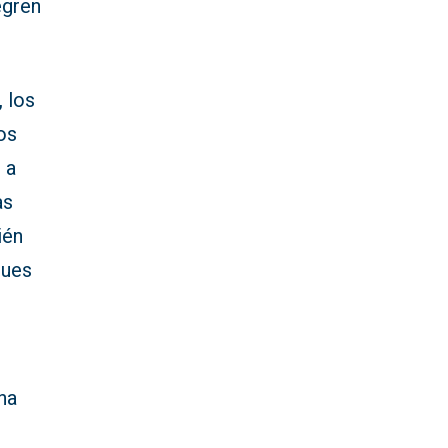
egren
, los
os
 a
as
ién
ques
na