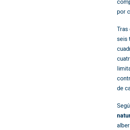
comp
por c
Tras 
seis 
cuad
cuatr
limit
cont
de c
Segú
natu
alber