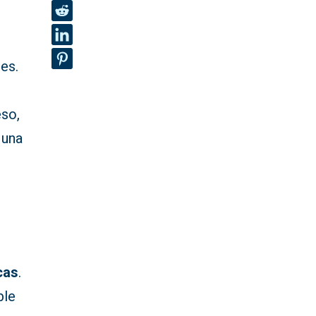
es.
eso,
 una
cas
.
ble