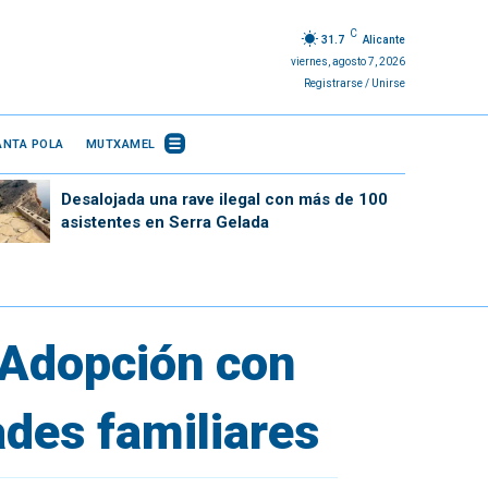
C
31.7
Alicante
viernes, agosto 7, 2026
Registrarse / Unirse
ANTA POLA
MUTXAMEL
Desalojada una rave ilegal con más de 100
asistentes en Serra Gelada
 Adopción con
ades familiares