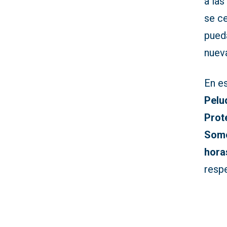
a las
se ce
pued
nuev
En e
Pelu
Prot
Som
hora
respe