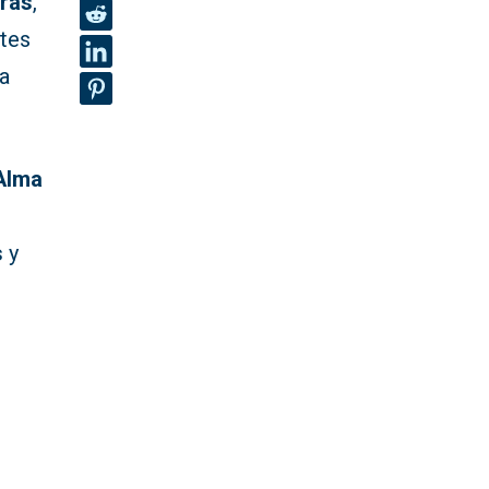
oras
,
ntes
a
Alma
s
y