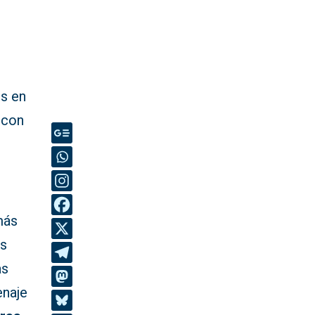
es en
s con
más
es
as
enaje