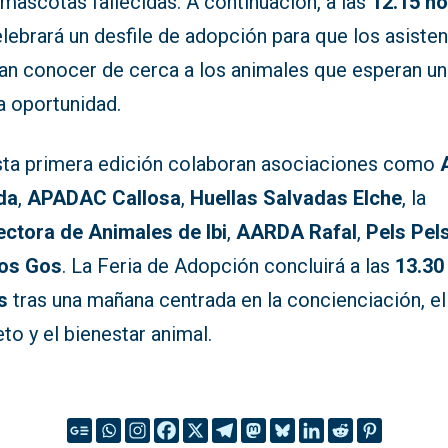
 mascotas fallecidas. A continuación, a las
12.15 h
lebrará un desfile de adopción para que los asiste
an conocer de cerca a los animales que esperan un
a oportunidad.
sta primera edición colaboran asociaciones como
da
,
APADAC Callosa
,
Huellas Salvadas Elche
, la
ectora de Animales de Ibi
,
AARDA Rafal
,
Pels Pel
os Gos
. La Feria de Adopción concluirá a las
13.30
s
tras una mañana centrada en la concienciación, el
to y el bienestar animal.