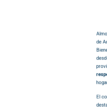
Almor
de Ad
Biene
desd
provi
resp
hogar
El c
dest