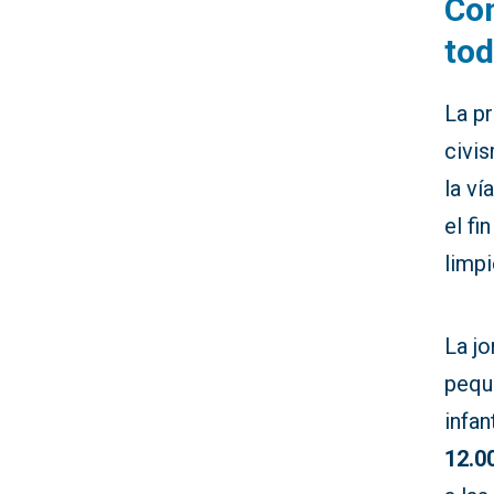
Con
tod
La p
civi
la ví
el fi
limp
La jo
pequ
infan
12.0