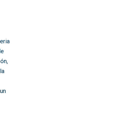
eria
de
ión,
la
 un