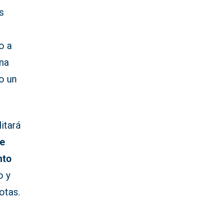
s
o a
una
o un
itará
e
nto
o y
otas.