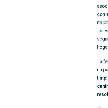
asoci
con e
mucho
los v
segu
hogar
La fe
un p
limp
cani
reso