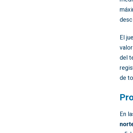
máxi
desci
El j
valor
del 
regi
de t
Pro
En l
nort