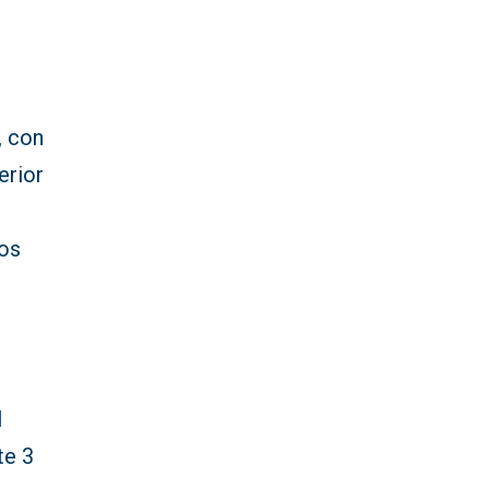
, con
erior
os
l
te 3