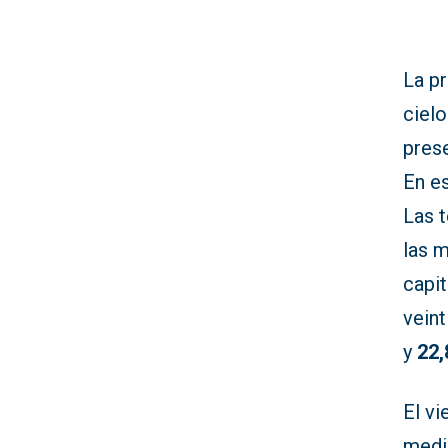
La p
ciel
prese
En e
Las t
las 
capit
veint
y
22,
El vi
medio