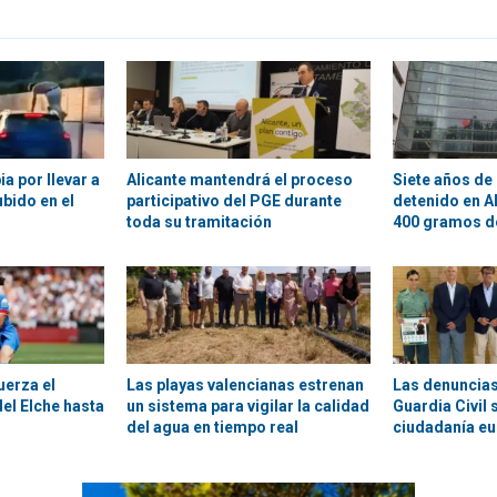
a por llevar a
Alicante mantendrá el proceso
Siete años de 
bido en el
participativo del PGE durante
detenido en A
toda su tramitación
400 gramos d
uerza el
Las playas valencianas estrenan
Las denuncias
el Elche hasta
un sistema para vigilar la calidad
Guardia Civil 
del agua en tiempo real
ciudadanía e