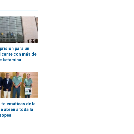
prisión para un
licante con más de
e ketamina
 telemáticas de la
se abren a toda la
uropea