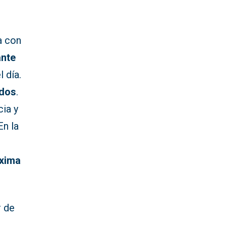
a con
ante
 día.
ados
.
cia y
 En la
áxima
r de