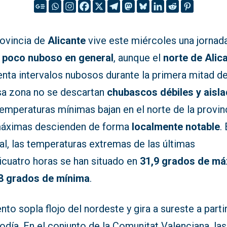
rovincia de
Alicante
vive este miércoles una jornad
o
poco nuboso en general
, aunque el
norte de Alic
nta intervalos nubosos durante la primera mitad del
sa zona no se descartan
chubascos débiles y aisl
emperaturas mínimas bajan en el norte de la provin
máximas descienden de forma
localmente notable
.
al, las temperaturas extremas de las últimas
icuatro horas se han situado en
31,9 grados de m
8 grados de mínima
.
ento sopla flojo del nordeste y gira a sureste a parti
día. En el conjunto de la Comunitat Valenciana, las