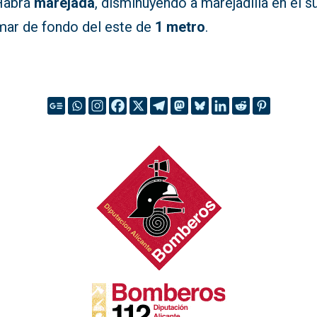
 Habrá
marejada
, disminuyendo a marejadilla en el su
mar de fondo del este de
1 metro
.