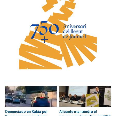
Denunciado en Xàbia por
Alicante mantendrá el