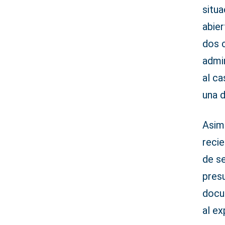
situa
abier
dos 
admi
al ca
una 
Asimi
recie
de se
presu
docu
al e