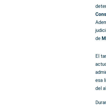
deter
Cons
Adem
judic
de
M
El ta
actu
admin
esa l
del a
Dura