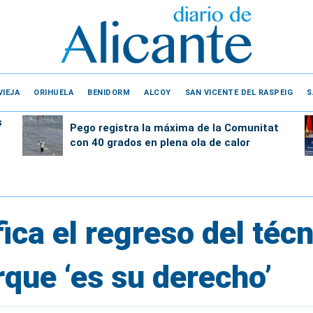
VIEJA
ORIHUELA
BENIDORM
ALCOY
SAN VICENTE DEL RASPEIG
S
s
Pego registra la máxima de la Comunitat
con 40 grados en plena ola de calor
fica el regreso del téc
que ‘es su derecho’