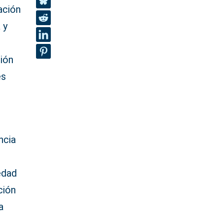
ación
 y
ción
es
ncia
edad
ción
a