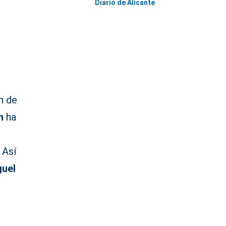
Diario de Alicante
n de
n
ha
 Así
guel