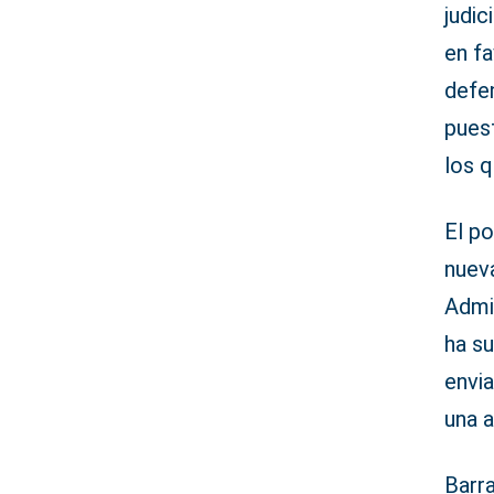
judic
en fa
defen
pues
los 
El p
nueva
Admi
ha s
envia
una a
Barra