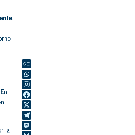
cante
.
torno
 En
ón
r la