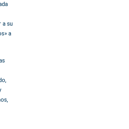
zada
 a su
os» a
as
a
do,
y
hos,