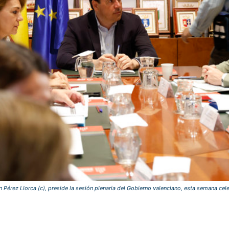
ran Pérez Llorca (c), preside la sesión plenaria del Gobierno valenciano, esta semana ce