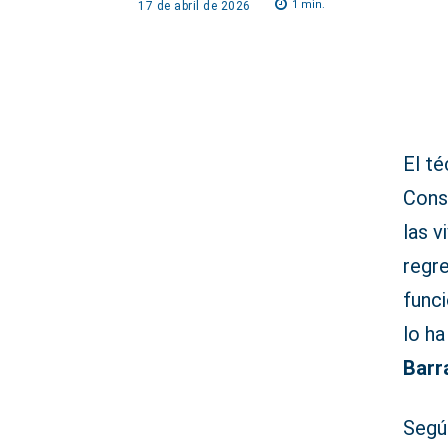
1
min.
17 de abril de 2026
El té
Conse
las v
regr
funci
lo ha
Barr
Segú