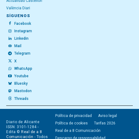
Actualidad Castellón
València Diari
SÍGUENOS
Facebook
Instagram
Linkedin
Mail
Telegram
X
WhatsApp
Youtube
Bluesky
Mastodon
Threads
Política de privacidad
Aviso legal
Diario de Alicante
Política de cookies
Tarifas 2026
ISSN: 3101-1284 -
Real de a 8 Comunicación
Edita ©
Real de a 8
Comunicación
- Todos
Descargo de responsabilidad