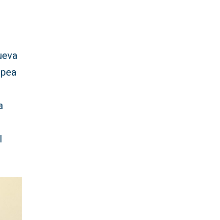
nueva
opea
a
l