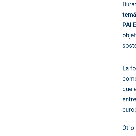
Duran
temá
PAI 
objet
soste
La f
com
que 
entre
euro
Otro 