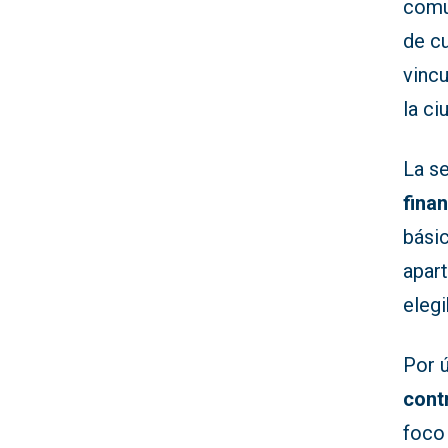
comu
de cu
vincu
la ci
La s
finan
básic
apart
elegi
Por ú
cont
foco 