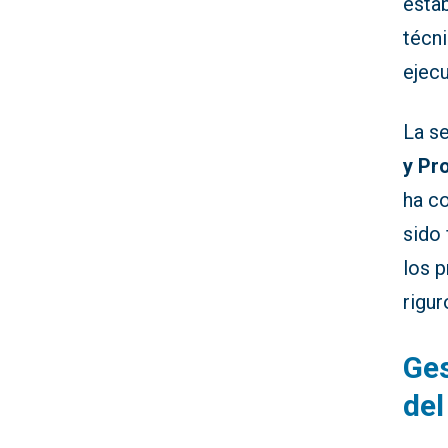
estab
técni
ejecu
La se
y Pr
ha co
sido 
los 
rigur
Ges
del