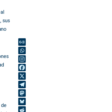
 al
, sus
bano
ones
ad
n
a
 de