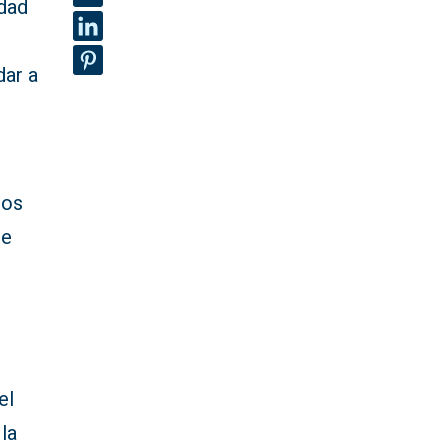
idad
dar a
ios
te
a
el
 la