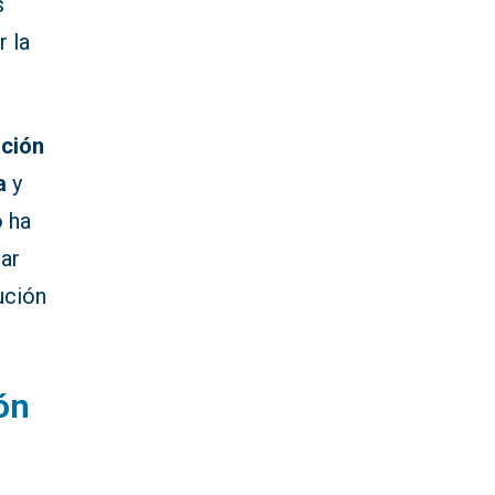
s
r la
ación
a
y
o ha
nar
ución
ón