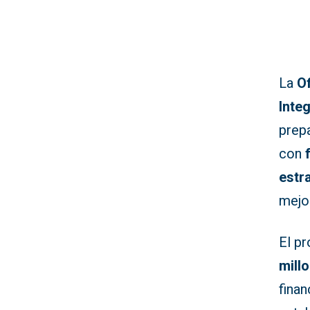
La
Of
Inte
prep
con
estr
mejor
El p
mill
finan