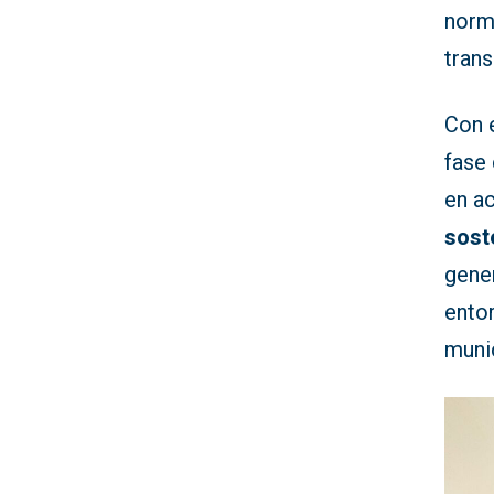
norma
trans
Con e
fase 
en a
soste
gener
ento
muni