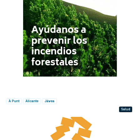
À Punt
Alicante
Jávea
Salud