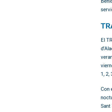
Benid
servi
TR
El T
d’Ala
vera
viern
1, 2, 
Con 
noctu
Sant 