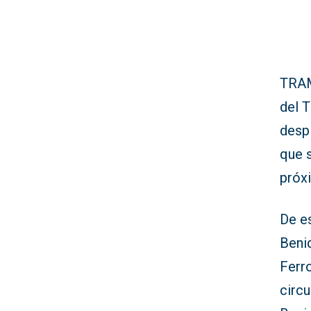
TRAM 
del 
despl
que 
próx
De e
Beni
Ferro
circu