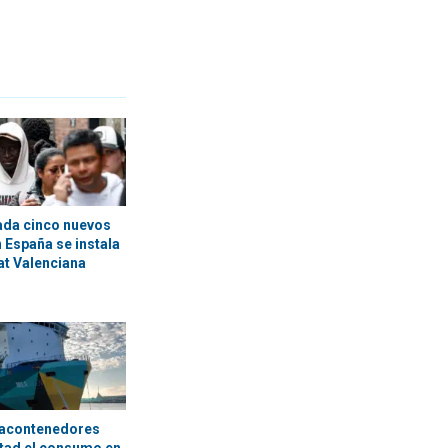
ada cinco nuevos
 España se instala
at Valenciana
tacontenedores