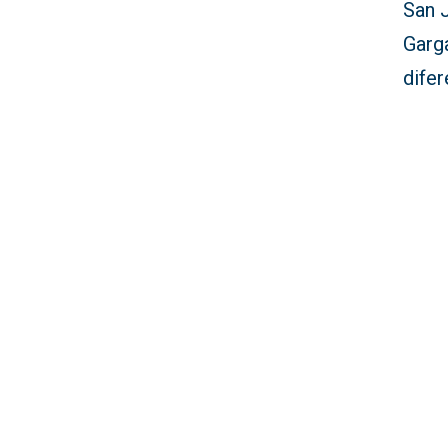
San 
Garga
dife