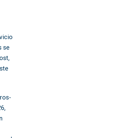
vicio
s se
ost,
ste
eros-
6,
n