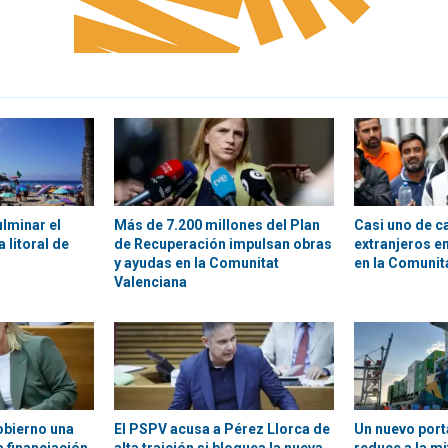
ulminar el
Más de 7.200 millones del Plan
Casi uno de c
 litoral de
de Recuperación impulsan obras
extranjeros en
y ayudas en la Comunitat
en la Comunit
Valenciana
obierno una
El PSPV acusa a Pérez Llorca de
Un nuevo por