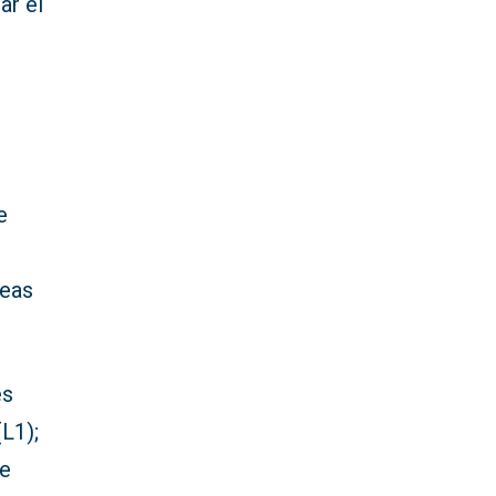
ar el
e
neas
es
L1);
de