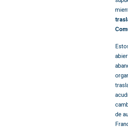
supu
mient
tras
Comu
Esto
abier
aband
orga
trasl
acudí
camb
de a
Franc