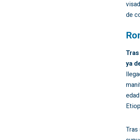
visad
de co
Rom
Tras
ya d
llega
mani
edad 
Etiop
Tras 