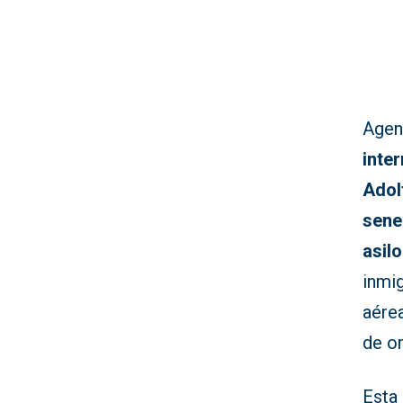
Agen
inte
Adol
sene
asilo
inmig
aérea
de o
Esta