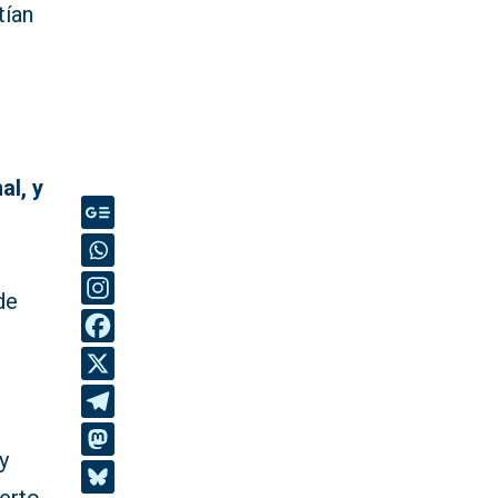
tían
al, y
de
y