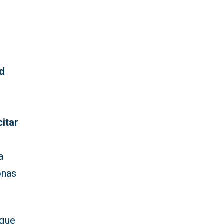
ed
itar
a
onas
 que