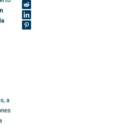
erto
n
la
e
s, a
ones
a