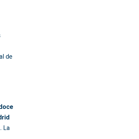
s
al de
 doce
drid
. La