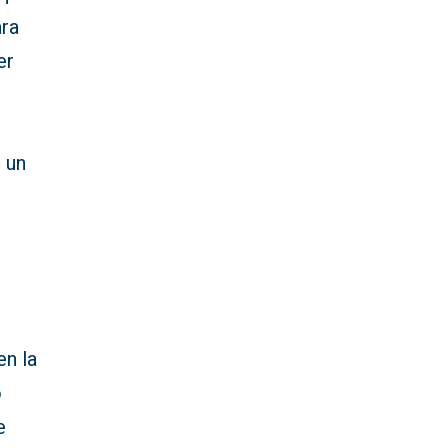
ara
er
n un
en la
o
e