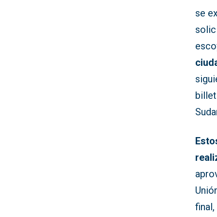
se e
solic
esco
ciud
sigui
bille
Suda
Esto
real
apro
Unión
final