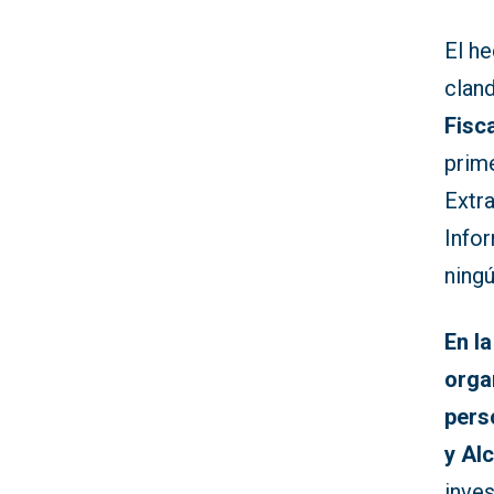
El he
clan
Fisc
prime
Extra
Info
ning
En l
orga
pers
y Al
inves