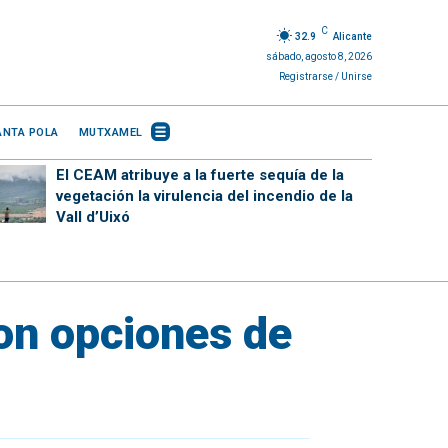
C
32.9
Alicante
sábado, agosto 8, 2026
Registrarse / Unirse
ANTA POLA
MUTXAMEL
El CEAM atribuye a la fuerte sequía de la
vegetación la virulencia del incendio de la
Vall d’Uixó
con opciones de