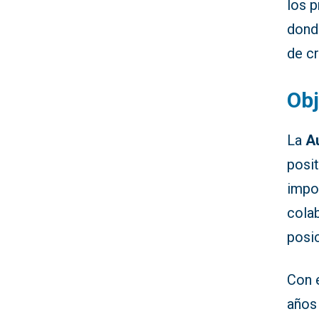
los p
dond
de c
Obj
La
Au
posit
impor
cola
posic
Con 
años