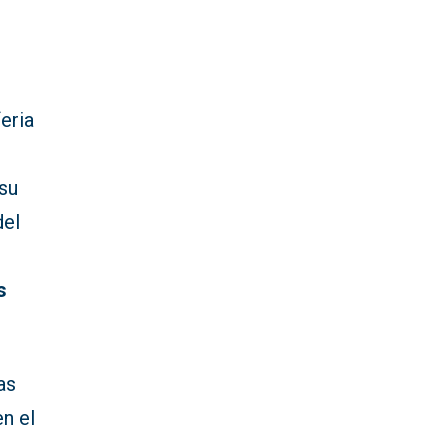
eria
su
del
s
.
as
n el