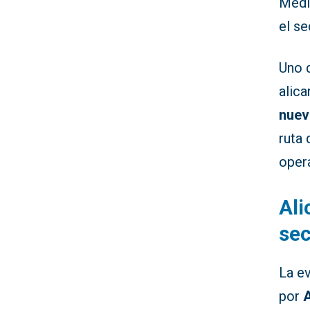
Medi
el se
Uno 
alica
nuev
ruta 
oper
Ali
sec
La ev
por
A