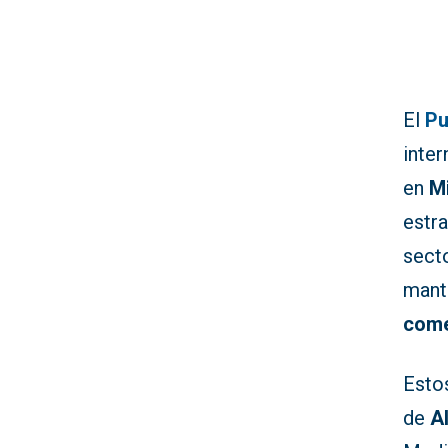
El
Pu
inte
en
M
estr
secto
mant
come
Estos
de
A