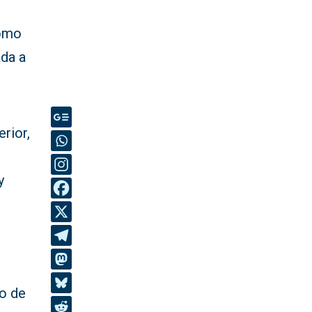
como
ada a
erior,
y
o de