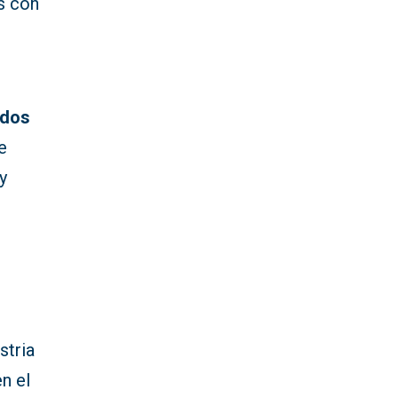
s con
dos
e
y
stria
n el