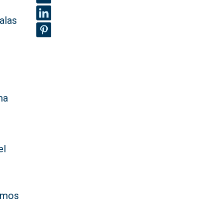
alas
ma
el
ximos