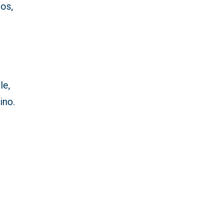
ros,
le,
ino.