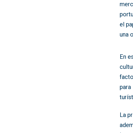
merc
portu
el pa
una o
En es
cultu
facto
para
turís
La p
adem