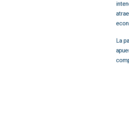
inten
atra
econó
La pa
apue
compe