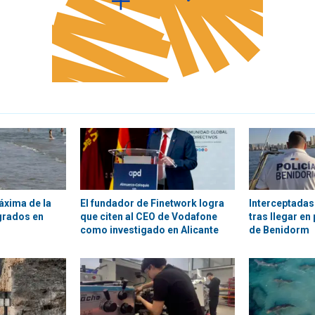
áxima de la
El fundador de Finetwork logra
Interceptadas
grados en
que citen al CEO de Vodafone
tras llegar en
como investigado en Alicante
de Benidorm