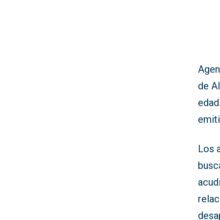
Agent
de Al
edad
emiti
Los 
busca
acudi
rela
desa