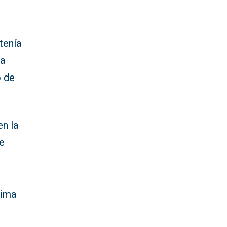
s
tenía
ta
o de
n la
le
xima