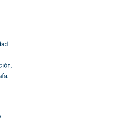
dad
ción,
afa.
o
s