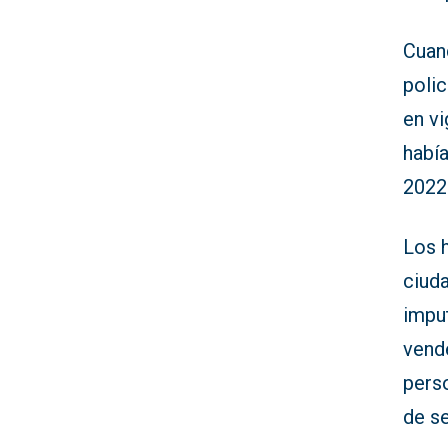
Cuan
polic
en vi
habí
2022 
Los 
ciuda
imput
vend
pers
de se