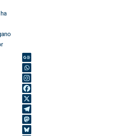
 ha
rgano
or