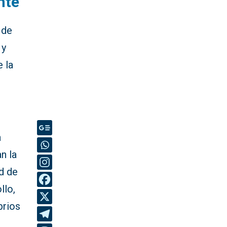
nte
 de
 y
e la
a
n la
d de
llo,
brios