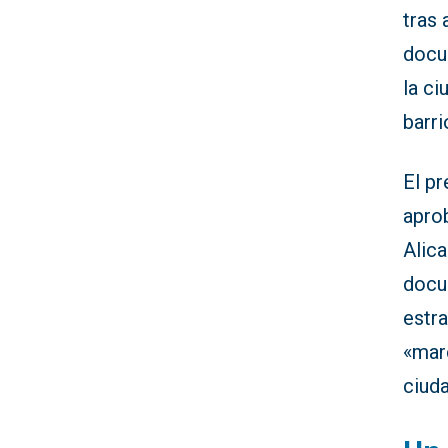
tras 
docu
la ci
barri
El p
aprob
Alica
docu
estra
«marc
ciuda