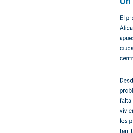
Un 
El p
Alic
apue
ciuda
centr
Desd
probl
falta
vivie
los p
terri