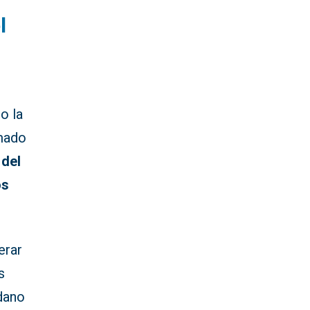
l
o la
mado
 del
os
erar
s
dano