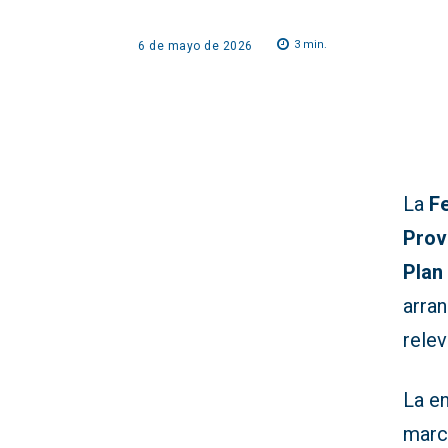
3
min.
6 de mayo de 2026
La
Fe
Prov
Plan
arra
relev
La e
marca