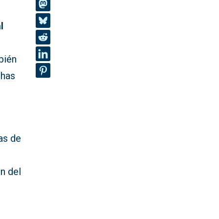
l
bién
chas
as de
n del