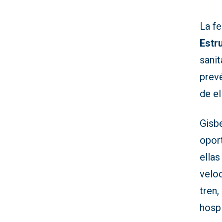
La fe
Estr
sanit
prev
de el
Gisb
oport
ellas
veloc
tren
hospi