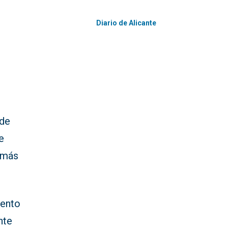
Diario de Alicante
 de
e
 más
iento
nte