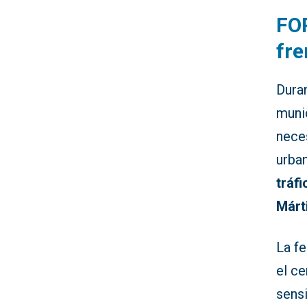
FOP
fre
Dura
muni
nece
urban
tráfi
Márt
La fe
el ce
sens