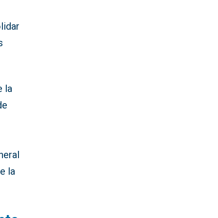
l
lidar
s
 la
de
neral
e la