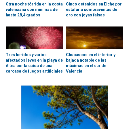
Otra noche tórrida en la costa
Cinco detenidos en Elche por
valenciana con mínimas de
estafar a compraventas de
hasta 28,4 grados
oro con joyas falsas
Tres heridos y varios
Chubascos en el interior y
afectados leves en la playa de
bajada notable de las
Altea por la caída de una
máximas en el sur de
carcasa de fuegos artificiales
Valencia