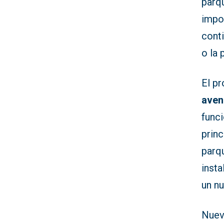
parq
impor
cont
o la 
El pr
aven
funci
princ
parqu
inst
un n
Nuev