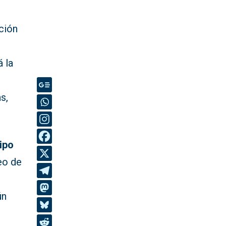
ción
á la
s,
ipo
eo de
ún
o