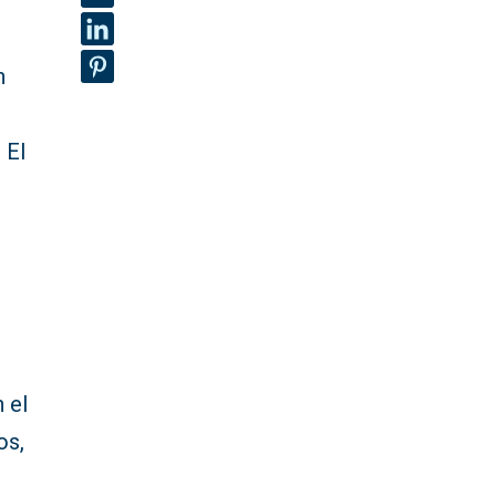
n
 El
 el
os,