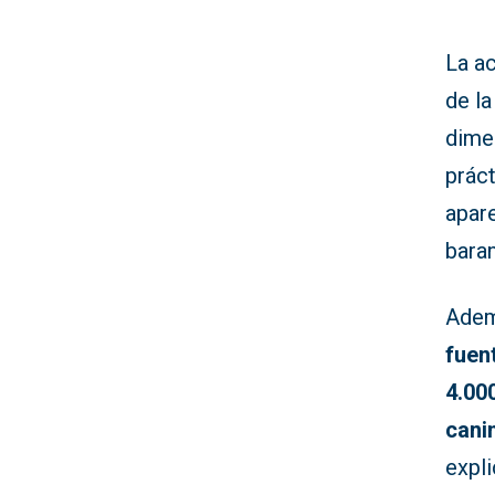
La a
de la
dime
práct
apare
baran
Adem
fuen
4.000
cani
expl