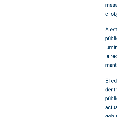
mesa
el ob
A es
públ
lumi
la re
mant
El ed
dentr
públ
actu
gobi