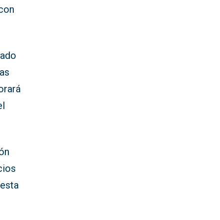
 con
rado
las
orará
el
ión
cios
«esta