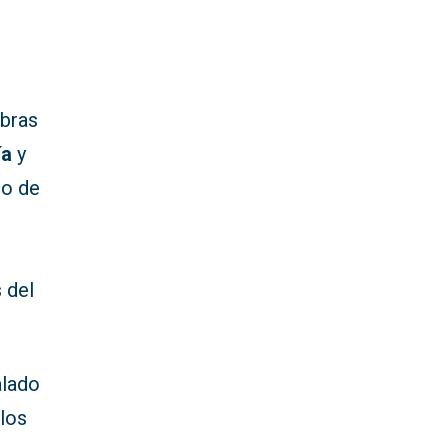
obras
ía
y
zo de
 del
alado
 los