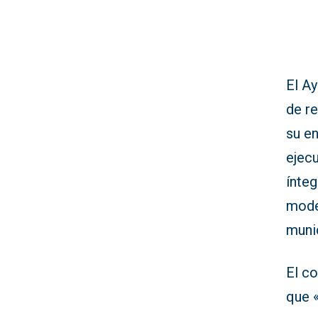
El A
de r
su e
ejec
ínte
mode
muni
El co
que 