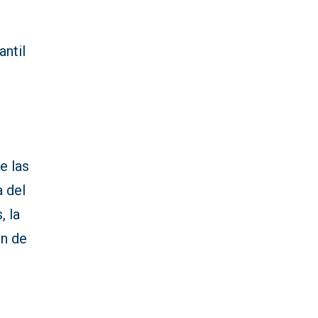
ntil
e las
a del
, la
ón de