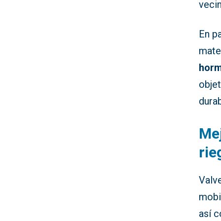
vecin
En pa
mate
horm
objet
durab
Mej
rie
Valve
mobil
así 