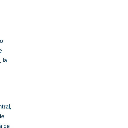
do
e
 la
tral,
de
a de