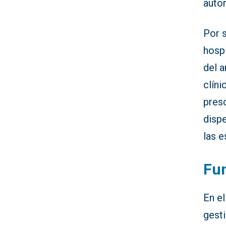
autor
Por s
hospi
del 
clíni
pres
disp
las 
Fun
En el
gest