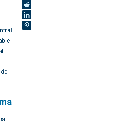
ntral
able
al
 de
ema
na