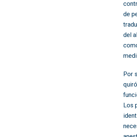
contr
de p
trad
del a
como
medi
Por s
quir
func
Los 
ident
neces
anes