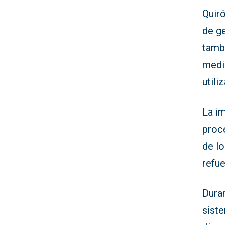
Quir
de g
tamb
medi
utili
La i
proce
de lo
refu
Dura
siste