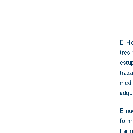
El Ho
tres
estup
traza
medic
adqu
El n
form
Farma