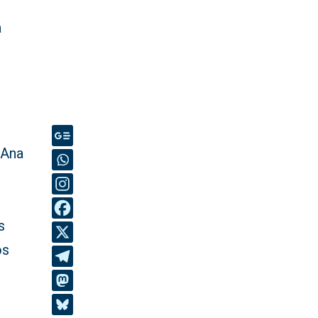
a
 Ana
s
os