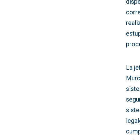
disp
corre
reali
estu
proce
La je
Murc
sist
segur
sist
legal
cump