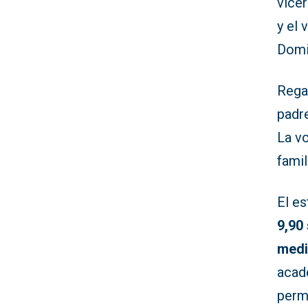
vice
y el 
Domi
Rega
padre
La v
famil
El es
9,90
medi
acadé
perm