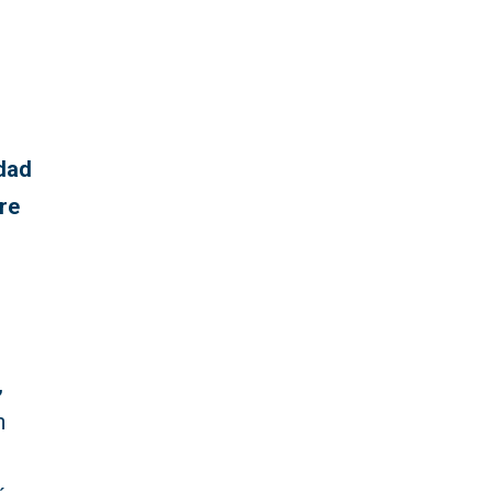
idad
re
,
n