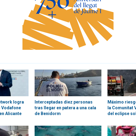
etwork logra
Interceptadas diez personas
Máximo riesgo
e Vodafone
tras llegar en patera a una cala
la Comunitat V
en Alicante
de Benidorm
del eclipse so