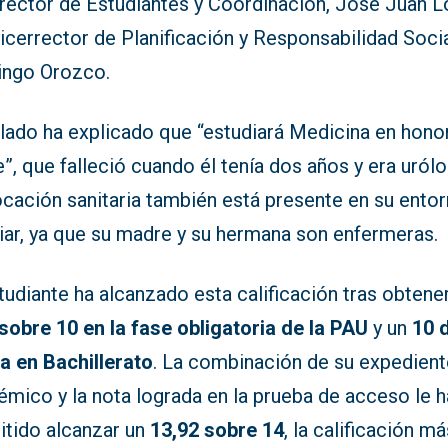
rrector de Estudiantes y Coordinación, José Juan L
vicerrector de Planificación y Responsabilidad Socia
ngo Orozco.
lado ha explicado que “estudiará Medicina en honor
”, que falleció cuando él tenía dos años y era uról
ocación sanitaria también está presente en su ento
iar, ya que su madre y su hermana son enfermeras.
tudiante ha alcanzado esta calificación tras obtene
 sobre 10 en la fase obligatoria de la PAU
y un
10 
a en Bachillerato
. La combinación de su expedient
mico y la nota lograda en la prueba de acceso le h
itido alcanzar un
13,92 sobre 14
, la calificación m