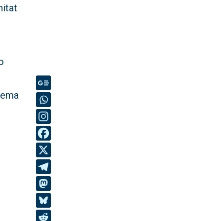
nitat
o
stema