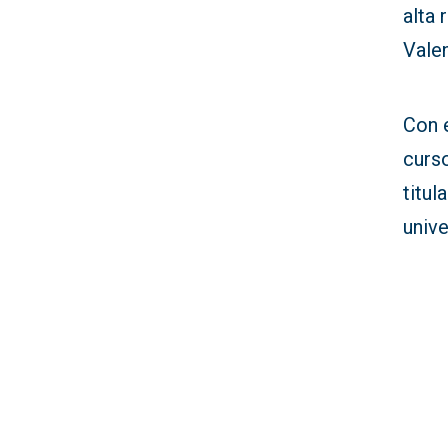
alta 
Vale
Con e
curs
titu
unive