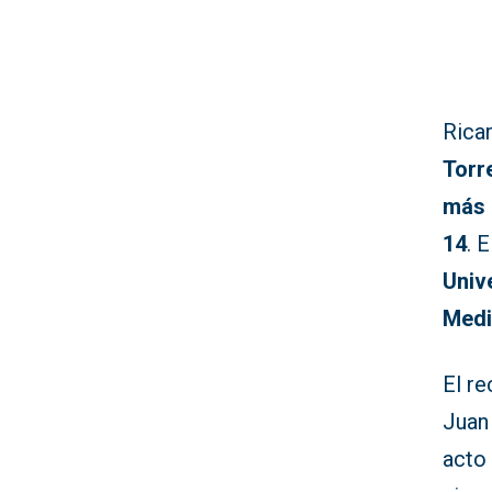
Rica
Torr
más 
14
. 
Univ
Medi
El re
Juan
acto 