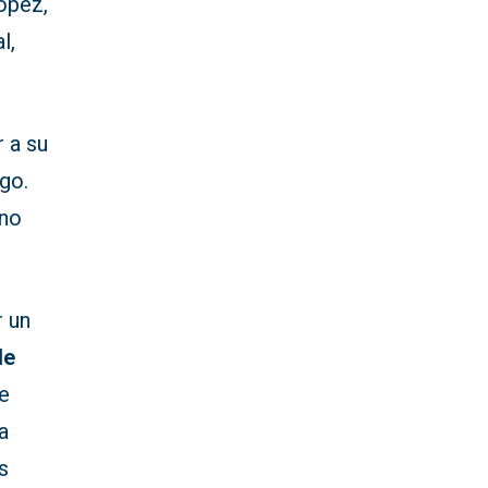
ópez,
l,
 a su
ogo.
rno
r un
de
e
a
ás