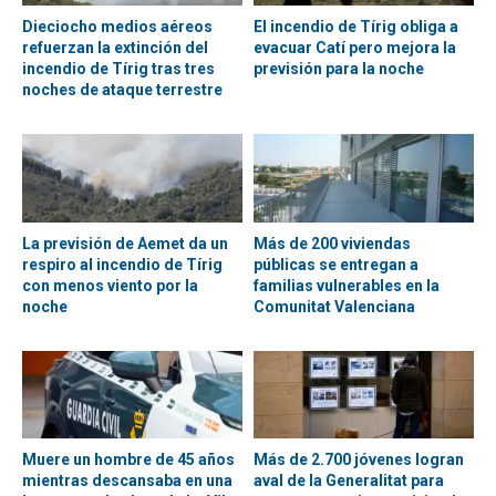
Dieciocho medios aéreos
El incendio de Tírig obliga a
refuerzan la extinción del
evacuar Catí pero mejora la
incendio de Tírig tras tres
previsión para la noche
noches de ataque terrestre
La previsión de Aemet da un
Más de 200 viviendas
respiro al incendio de Tírig
públicas se entregan a
con menos viento por la
familias vulnerables en la
noche
Comunitat Valenciana
Muere un hombre de 45 años
Más de 2.700 jóvenes logran
mientras descansaba en una
aval de la Generalitat para