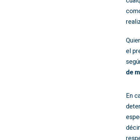
cualq
como
real
Quien
el pr
según
de m
En c
dete
espec
décim
resp