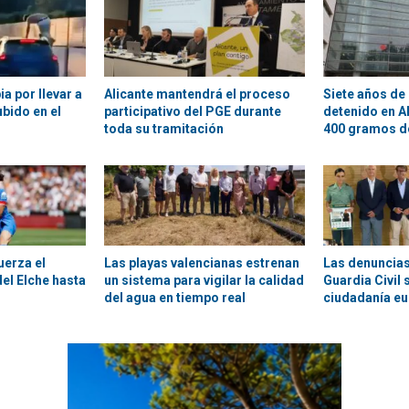
a por llevar a
Alicante mantendrá el proceso
Siete años de 
bido en el
participativo del PGE durante
detenido en A
toda su tramitación
400 gramos d
uerza el
Las playas valencianas estrenan
Las denuncias
el Elche hasta
un sistema para vigilar la calidad
Guardia Civil 
del agua en tiempo real
ciudadanía e