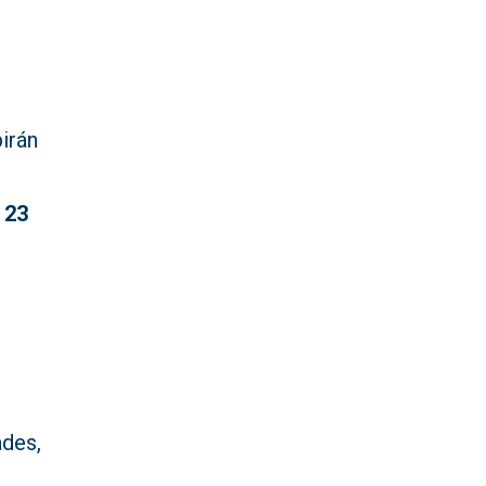
birán
:
23
ades,