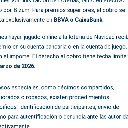
uier administración de Loterías, tanto en efectivo
 por Bizum. Para premios superiores, el cobro se
iza exclusivamente en
BBVA o CaixaBank
.
es hayan jugado online a la lotería de Navidad reci
emio en su cuenta bancaria o en la cuenta de juego,
 el importe. El derecho al cobro tiene fecha límite
arzo de 2026
.
asos especiales, como décimos compartidos,
riorados o robados, existen procedimientos
íficos: identificación de participantes, envío del
o para autentificación o denuncia ante las autorid
ectivamente.