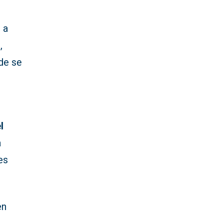
 a
s
,
de se
l
a
nes
en