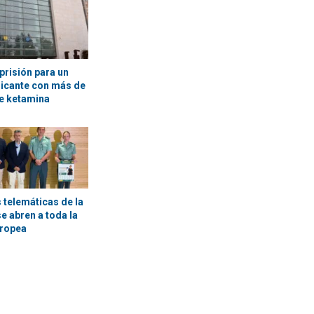
prisión para un
licante con más de
e ketamina
 telemáticas de la
se abren a toda la
uropea