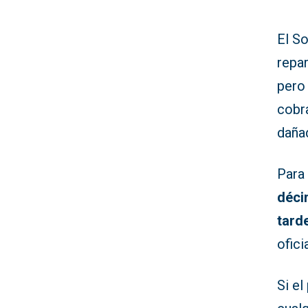
El So
repar
pero
cobr
daña
Para
déci
tard
ofici
Si el