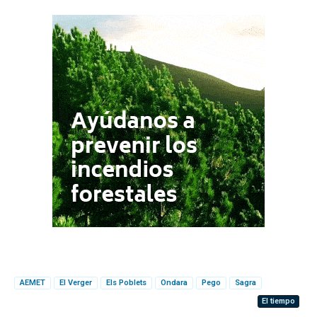
AEMET
El Verger
Els Poblets
Ondara
Pego
Sagra
El tiempo