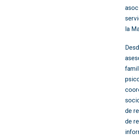
asoc
serv
la Ma
Desd
ases
fami
psico
coor
soci
de re
de re
info