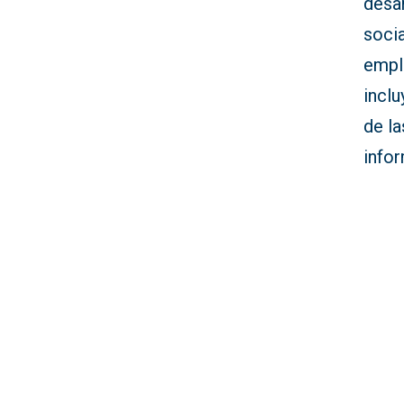
desar
socia
empl
inclu
de l
infor