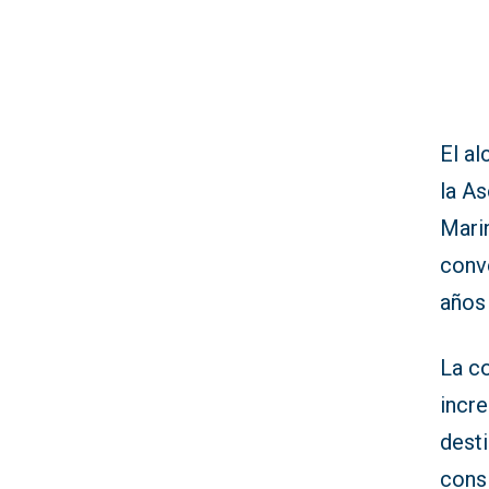
El al
la A
Mari
conv
años
La co
incr
desti
consi