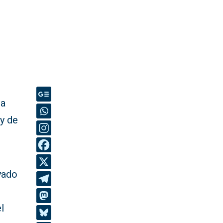
la
y de
ayado
l