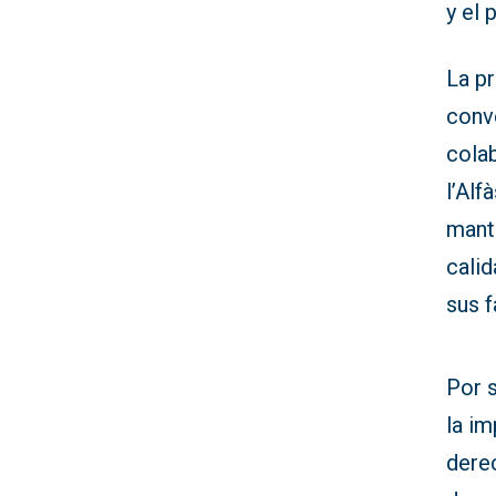
y el 
La p
conve
cola
l’Alf
mant
cali
sus f
Por s
la i
dere