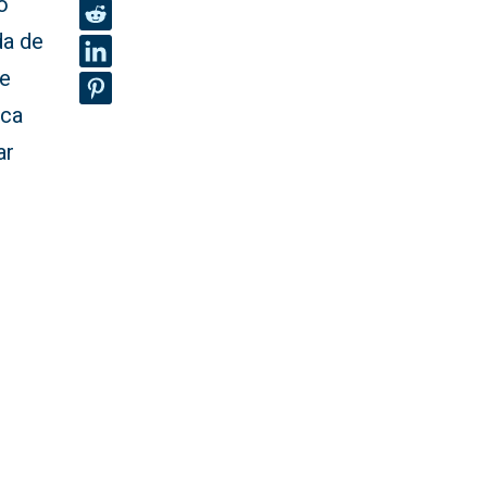
o
da de
ue
rca
ar