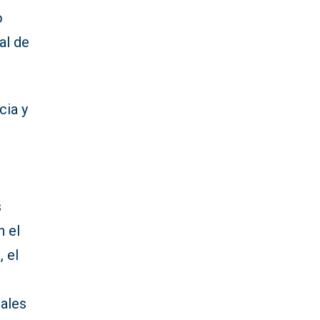
o
al de
cia y
s
n el
, el
tales