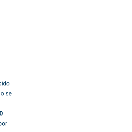
n
sido
llo se
0
por