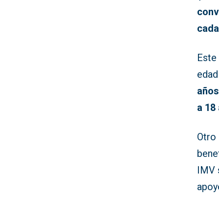
conv
cada
Este
edad
año
a 18
Otro 
benef
IMV 
apoy