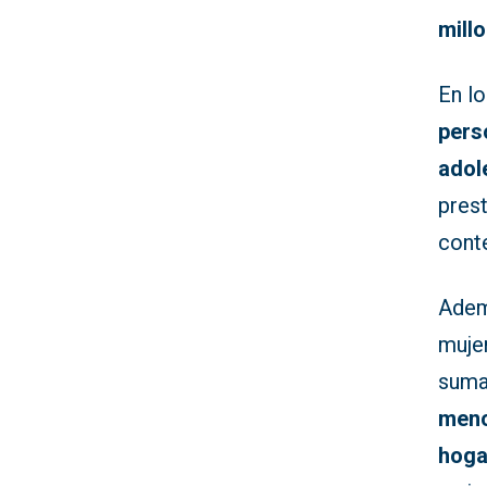
mill
En l
pers
adol
pres
cont
Adem
mujer
suma
men
hoga