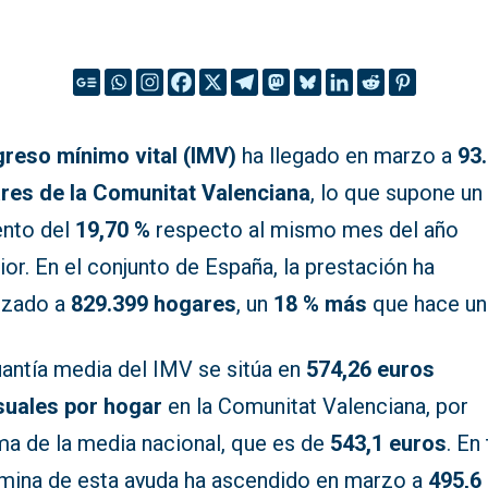
greso mínimo vital (IMV)
ha llegado en marzo a
93
res de la Comunitat Valenciana
, lo que supone un
nto del
19,70 %
respecto al mismo mes del año
ior. En el conjunto de España, la prestación ha
nzado a
829.399 hogares
, un
18 % más
que hace un
uantía media del IMV se sitúa en
574,26 euros
uales por hogar
en la Comunitat Valenciana, por
ma de la media nacional, que es de
543,1 euros
. En 
ómina de esta ayuda ha ascendido en marzo a
495,6