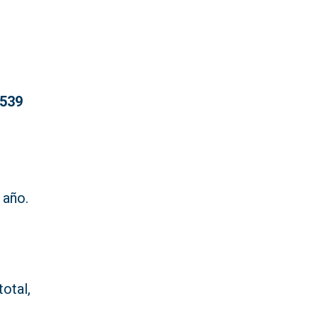
.539
 año.
total,