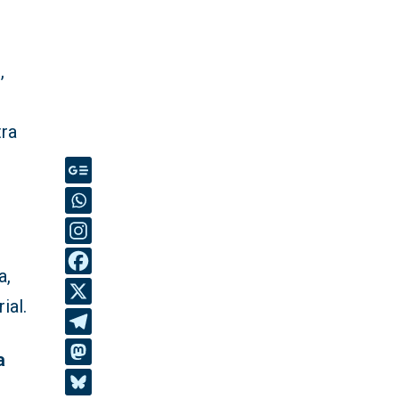
,
tra
a,
ial.
a