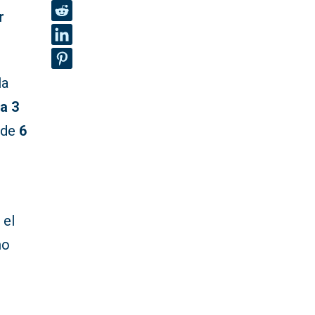
r
la
 a 3
 de
6
 el
mo