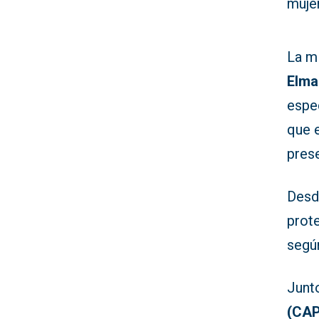
muje
La mi
Elma
espe
que 
prese
Desd
prot
según
Junto
(CAP