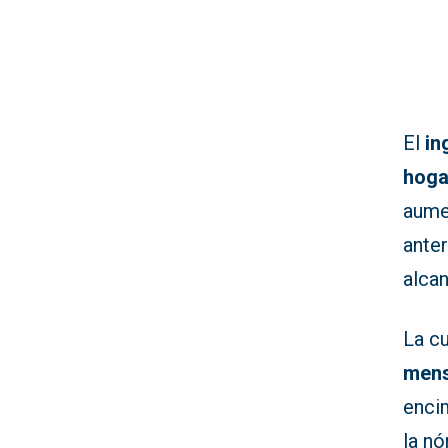
El
in
hoga
aume
anter
alca
La c
mens
enci
la n