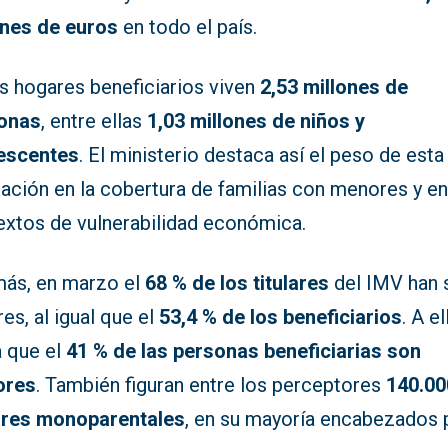
ones de euros
en todo el país.
os hogares beneficiarios viven
2,53 millones de
onas
, entre ellas
1,03 millones de niños y
escentes
. El ministerio destaca así el peso de esta
tación en la cobertura de familias con menores y e
extos de vulnerabilidad económica.
ás, en marzo el
68 % de los titulares
del IMV han 
es, al igual que el
53,4 % de los beneficiarios
. A e
 que el
41 % de las personas beneficiarias son
ores
. También figuran entre los perceptores
140.00
res monoparentales
, en su mayoría encabezados 