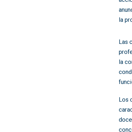
anun
la pr
Las 
profe
la co
cond
func
Los 
carac
docen
conci