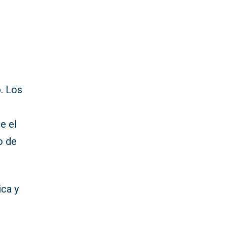
o
. Los
e el
o de
ica y
l