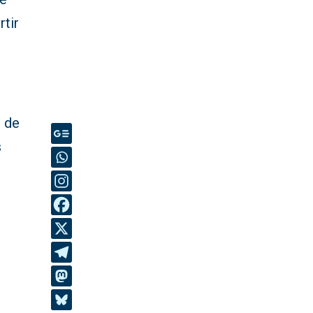
tir
.
o de
s