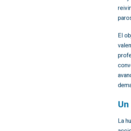
reiv
paro
El ob
valen
prof
conv
avanc
dema
Un 
La h
acci