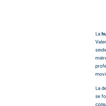
La
h
Vale
sind
miérc
prof
movi
La d
se f
conj