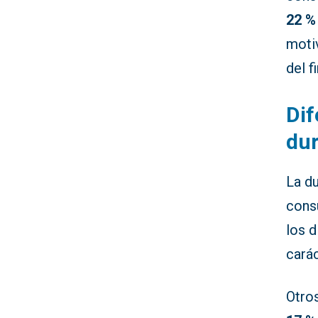
22 %
moti
del f
Dif
du
La d
cons
los d
carác
Otro