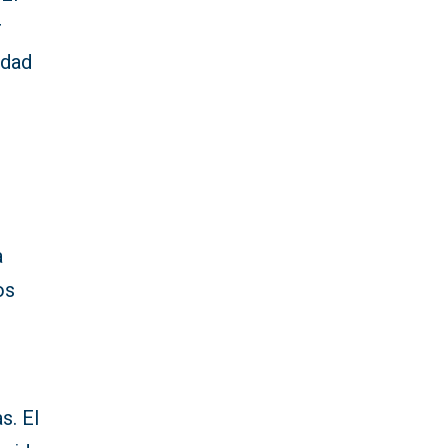
r
idad
a
os
s. El