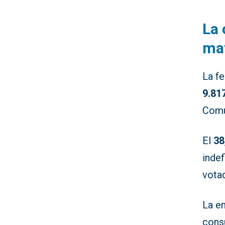
La 
ma
La f
9.81
Comu
El
38
inde
vota
La e
consu