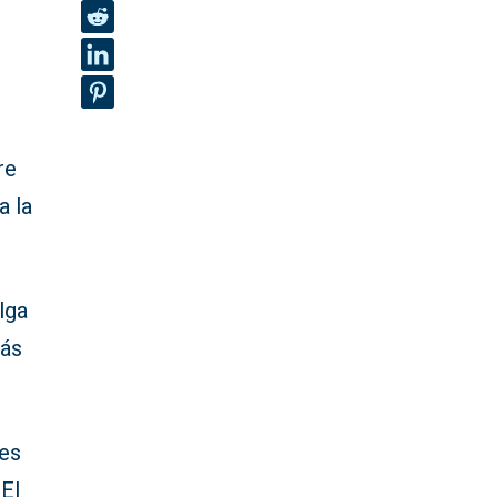
re
a la
lga
más
es
 El