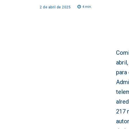
4
min.
2 de abril de 2025
Comi
abril
para 
Admi
tele
alre
217 
auto