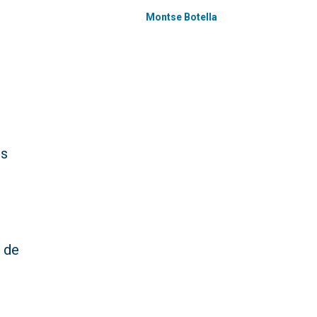
Montse Botella
es
l de