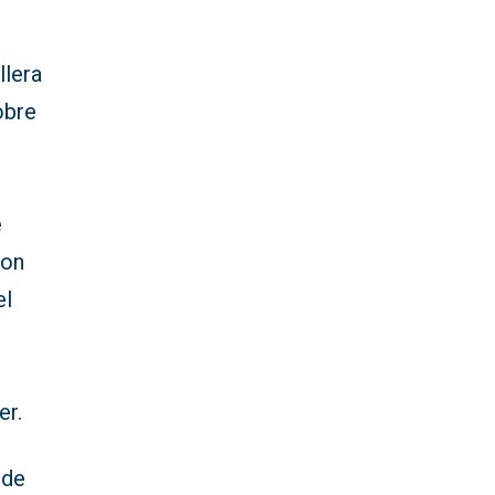
llera
obre
e
con
el
er.
 de