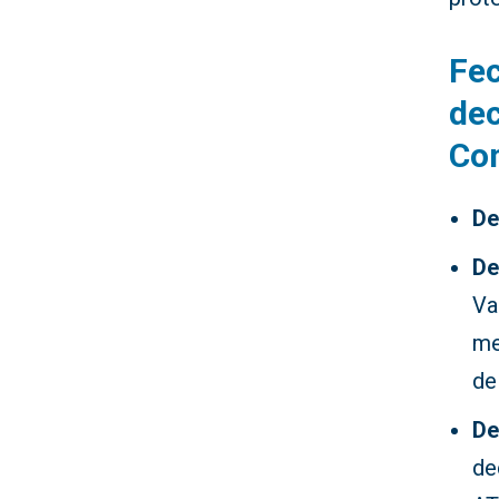
Fec
dec
Co
De
De
Va
me
de
De
de