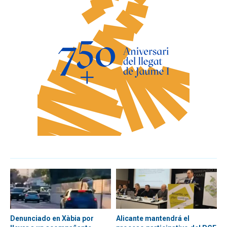
Denunciado en Xàbia por
Alicante mantendrá el