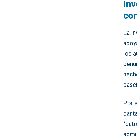
Inv
co
La in
apoy
los a
denu
hecho
pasen
Por s
canta
“pat
admir