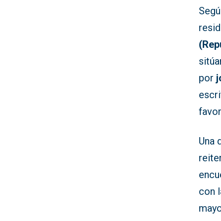
Según
resi
(Rep
sitú
por
j
escr
favor
Una 
reite
encu
con l
mayo