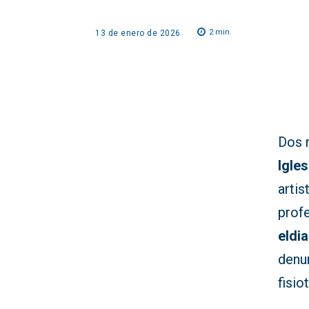
2
min.
13 de enero de 2026
Dos 
Igles
artis
profe
eldi
denu
fisio