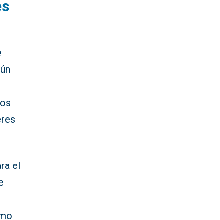
es
e
gún
los
eres
ra el
e
omo