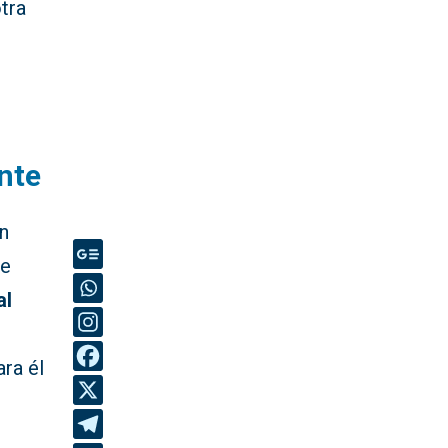
otra
nte
ún
ue
al
ra él