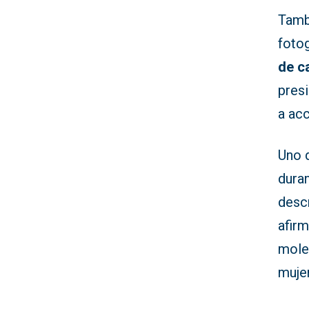
Tambi
foto
de c
pres
a ac
Uno d
dura
desc
afirm
moles
muje