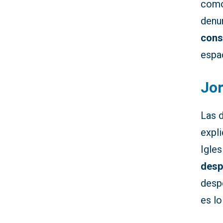
como 
denu
cons
espa
Jor
Las 
expli
Igles
desp
despe
es lo