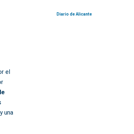
Diario de Alicante
r el
or
de
s
y una