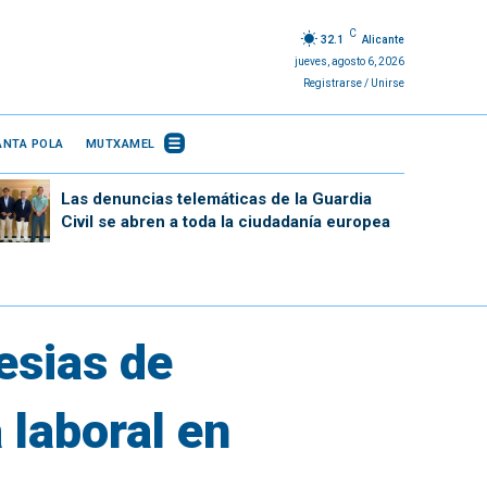
C
32.1
Alicante
jueves, agosto 6, 2026
Registrarse / Unirse
ANTA POLA
MUTXAMEL
Las denuncias telemáticas de la Guardia
Civil se abren a toda la ciudadanía europea
esias de
 laboral en