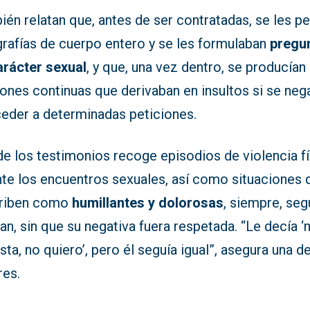
én relatan que, antes de ser contratadas, se les p
grafías de cuerpo entero y se les formulaban
pregu
arácter sexual
, y que, una vez dentro, se producían
iones continuas que derivaban en insultos si se ne
ceder a determinadas peticiones.
e los testimonios recoge episodios de violencia fí
nte los encuentros sexuales, así como situaciones 
riben como
humillantes y dolorosas
, siempre, seg
an, sin que su negativa fuera respetada. “Le decía 
ta, no quiero’, pero él seguía igual”, asegura una de
res.