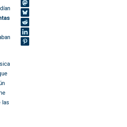
edían
ntas
gaban
sica
que
ún
‘me
 las