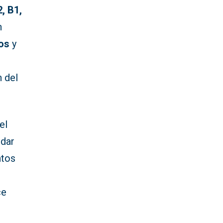
, B1,
n
tos
y
n del
el
idar
ntos
ce
e