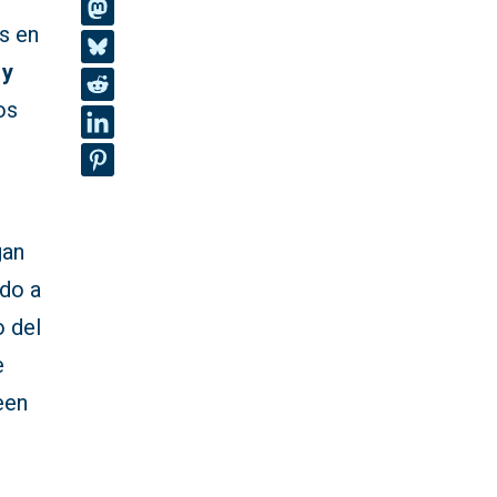
es en
 y
os
gan
ido a
o del
e
een