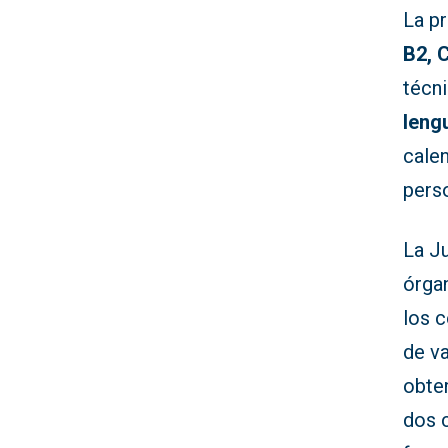
La p
B2, 
técn
leng
cale
pers
La J
órgan
los c
de v
obten
dos 