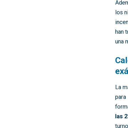
Ademá
los 
incen
han t
una m
Cal
ex
La ma
para 
form
las 
turno