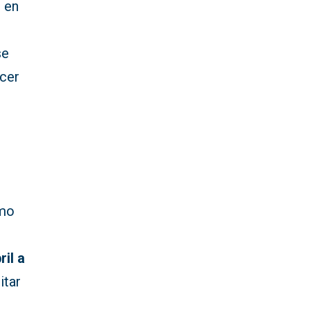
s en
se
ecer
omo
ril a
itar