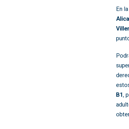
En la
Alica
Ville
punto
Podr
supe
derec
estos
B1
, 
adul
obten