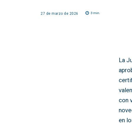
3
min.
27 de marzo de 2026
La J
apro
certi
vale
con v
noved
en lo