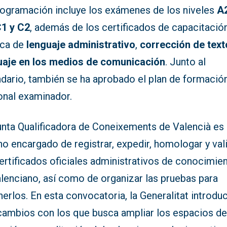
rogramación incluye los exámenes de los niveles
A2
C1 y C2
, además de los certificados de capacitació
ica de
lenguaje administrativo
,
corrección de tex
uaje en los medios de comunicación
. Junto al
ndario, también se ha aprobado el plan de formació
onal examinador.
unta Qualificadora de Coneixements de Valencià es 
o encargado de registrar, expedir, homologar y val
ertificados oficiales administrativos de conocimie
alenciano, así como de organizar las pruebas para
erlos. En esta convocatoria, la Generalitat introdu
cambios con los que busca ampliar los espacios d