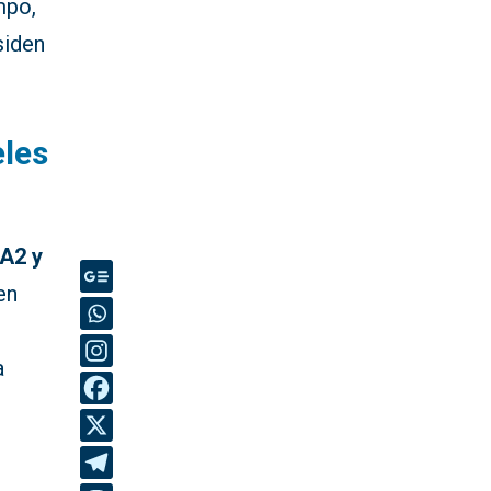
mpo,
siden
eles
A2 y
 en
a