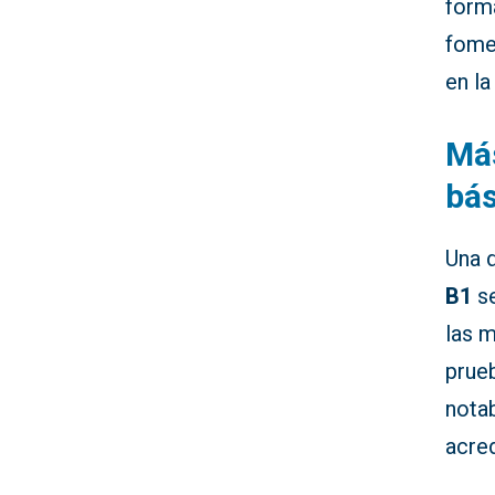
forma
fome
en la
Más
bás
Una 
B1
se
las 
prue
notab
acred