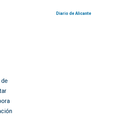
Diario de Alicante
 de
tar
pora
ación