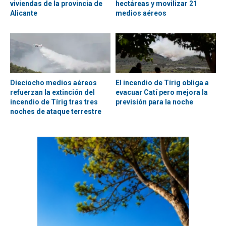
viviendas de la provincia de
hectáreas y movilizar 21
Alicante
medios aéreos
Dieciocho medios aéreos
El incendio de Tírig obliga a
refuerzan la extinción del
evacuar Catí pero mejora la
incendio de Tírig tras tres
previsión para la noche
noches de ataque terrestre