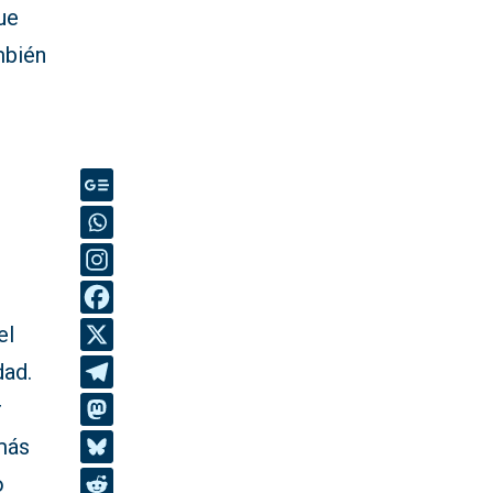
ue
mbién
el
dad.
r
 más
o