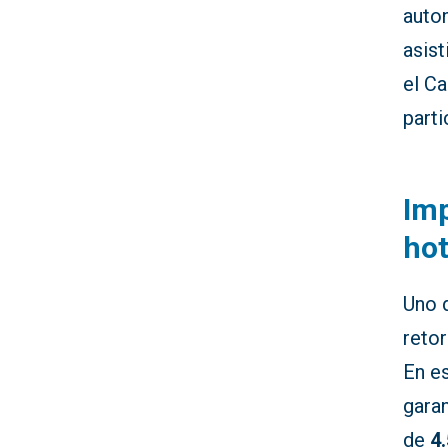
auton
asist
el C
parti
Im
hot
Uno 
reto
En e
gara
de
4