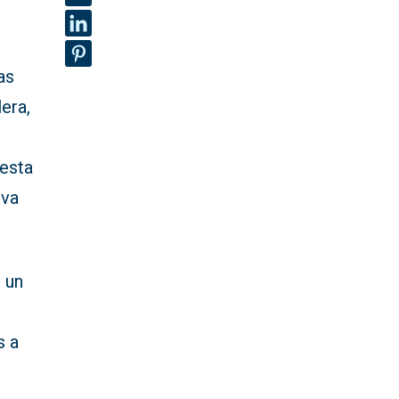
as
era,
 esta
iva
 un
s a