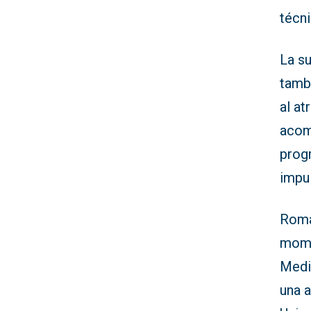
técni
La s
tambi
al at
acom
progr
impul
Romá
mome
Medi
una a