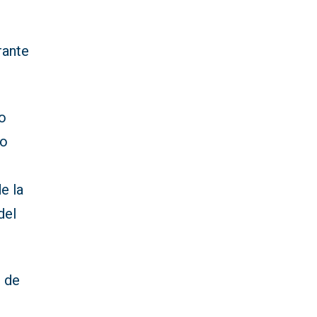
rante
do
mo
e la
del
o de