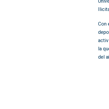
Univ
Ilici
Con e
depo
acti
la qu
del a