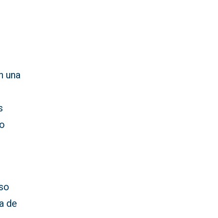
n una
s
to
nso
a de