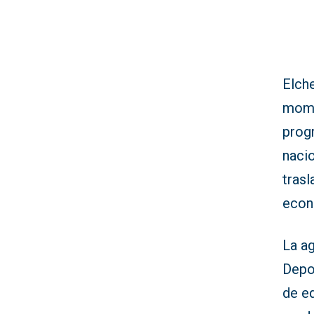
Elche
mome
prog
nacio
tras
econ
La a
Depo
de e