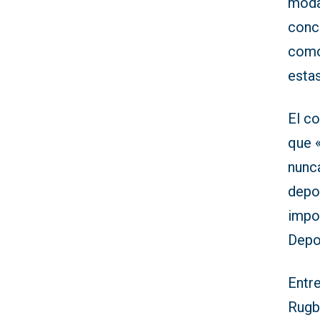
moda
conc
como
esta
El c
que 
nunc
depo
impo
Depo
Entr
Rugby