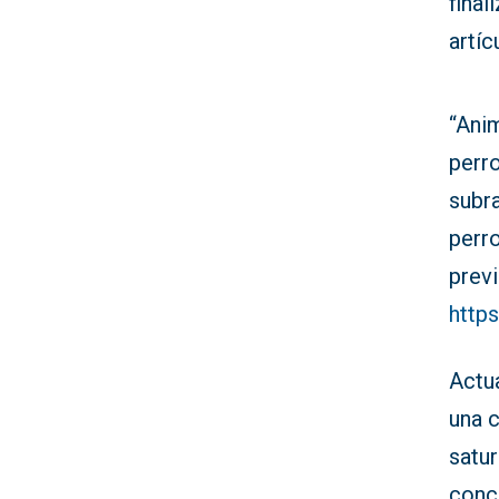
final
artí
“Anim
perro
subr
perr
prev
http
Actu
una c
satu
conci