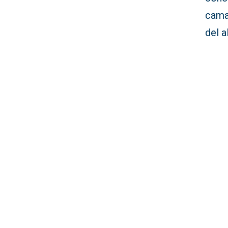
cama
del a