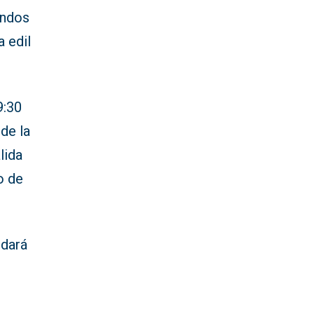
ondos
a edil
9:30
 de la
lida
o de
 dará