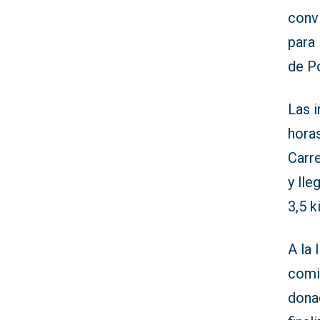
conv
para 
de P
Las i
horas
Carre
y ll
3,5 k
A la 
comi
donac