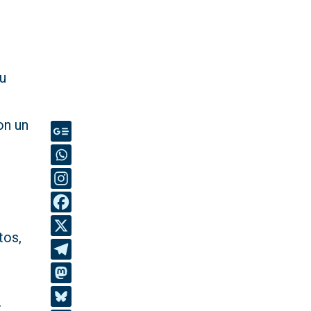
su
on un
tos,
r