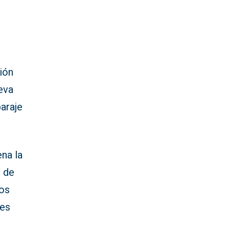
ción
eva
paraje
na la
n de
ños
les