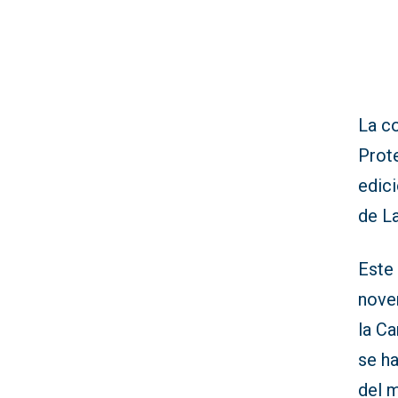
La co
Prot
edici
de La
Este
nove
la C
se ha
del m