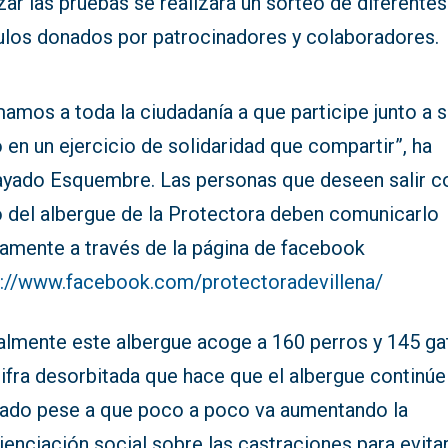
izar las pruebas se realizará un sorteo de diferentes
culos donados por patrocinadores y colaboradores.
amos a toda la ciudadanía a que participe junto a 
 en un ejercicio de solidaridad que compartir”, ha
ayado Esquembre. Las personas que deseen salir c
o del albergue de la Protectora deben comunicarlo
iamente a través de la página de facebook
s://www.facebook.com/protectoradevillena/
almente este albergue acoge a 160 perros y 145 ga
ifra desorbitada que hace que el albergue continúe
rado pese a que poco a poco va aumentando la
enciación social sobre las castraciones para evita