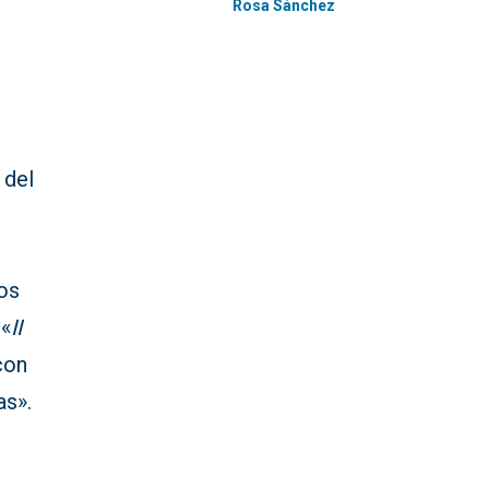
Rosa Sánchez
 del
dos
 «
II
on
as».