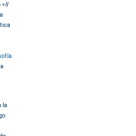
 «
II
va
tica
sofía
la
 la
rgo