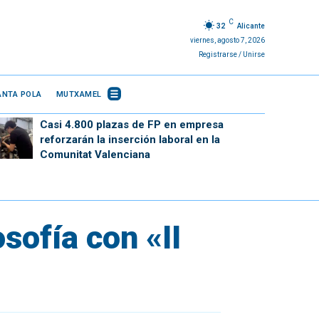
C
32
Alicante
viernes, agosto 7, 2026
Registrarse / Unirse
ANTA POLA
MUTXAMEL
Casi 4.800 plazas de FP en empresa
reforzarán la inserción laboral en la
Comunitat Valenciana
osofía con «II