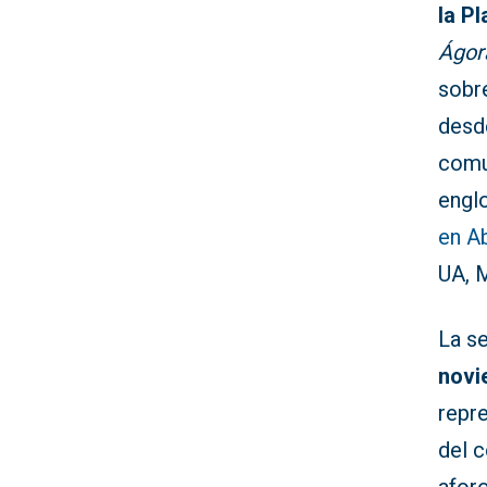
la P
Ágora
sobre
desde
comun
englo
en A
UA, 
La se
novi
repr
del 