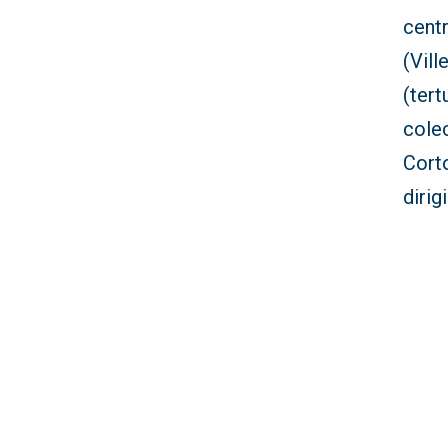
centr
(Vill
(tert
cole
Corto
dirig