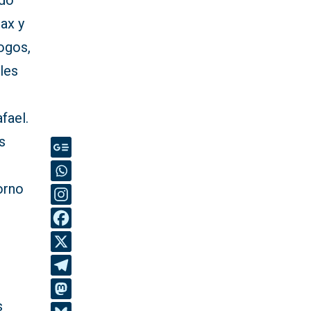
ado
Sax y
logos,
les
fael.
s
orno
s