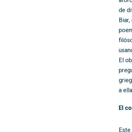
aforo
de di
Biar,
poem
filós
usan
El ob
pregu
grieg
a ell
El c
Este