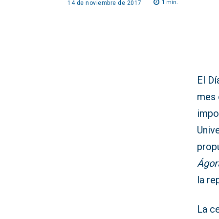
1
min.
14 de noviembre de 2017
El Dí
mes 
impor
Univ
prop
Ágora
la re
La c