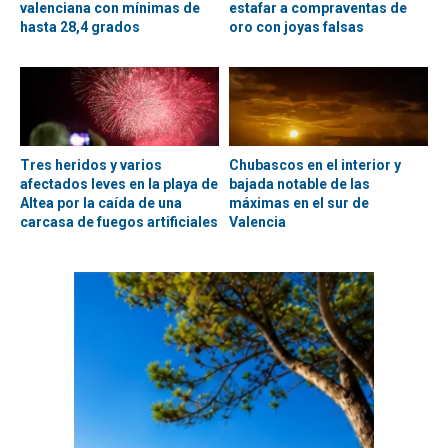
valenciana con mínimas de
estafar a compraventas de
hasta 28,4 grados
oro con joyas falsas
Tres heridos y varios
Chubascos en el interior y
afectados leves en la playa de
bajada notable de las
Altea por la caída de una
máximas en el sur de
carcasa de fuegos artificiales
Valencia