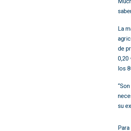
Mucho
saber
La m
agri
de pr
0,20
los 8
“Son 
neces
su e
Para