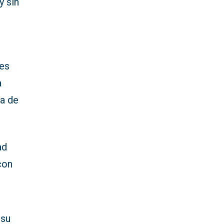
y sin
tes
a
da de
ad
con
.
 su