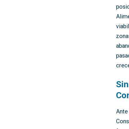
posi
Alim
viabi
zona
aband
pasa
crec
Sin
Con
Ante 
Cons