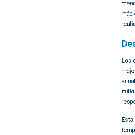
meno
más 
reali
De
Los 
mejor
situ
mill
respe
Esta 
temp