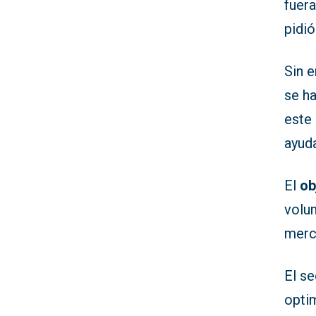
fuera
pidió
Sin 
se h
este
ayud
El
ob
volum
merc
El s
optim