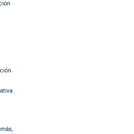
ción
ación
ativa
emás,