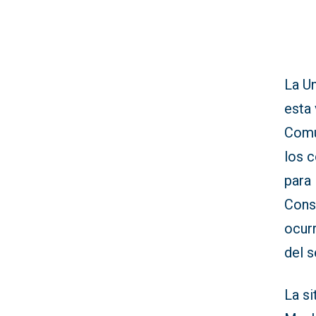
La Un
esta 
Comu
los 
para 
Conse
ocur
del s
La s