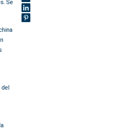
es. Se
china
en
s
 del
la