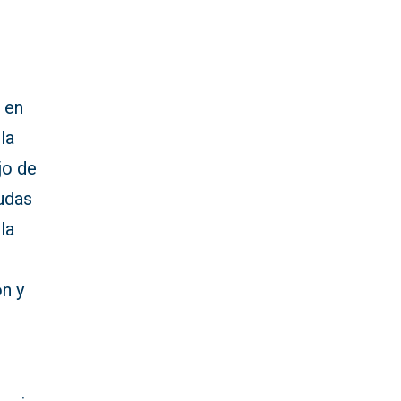
n en
la
jo de
udas
la
ón y