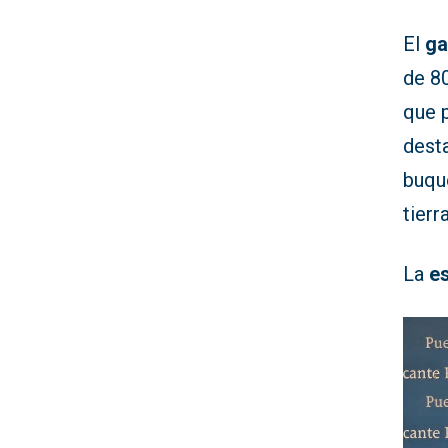
El
ga
de 80
que 
desta
buque
tierr
La
e