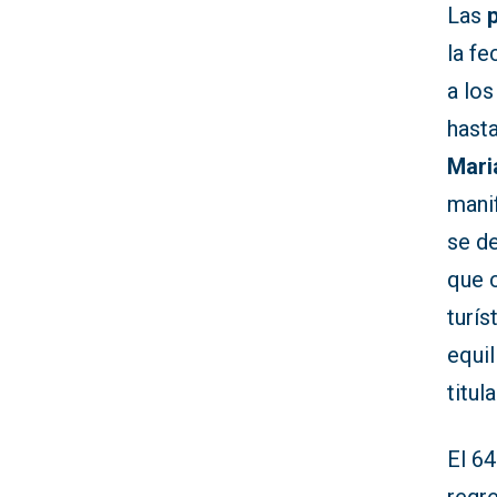
Las
la fe
a los
hast
Mari
mani
se de
que 
turís
equil
titul
El 6