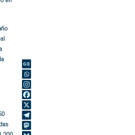
 o en
año
al
a
la
50
idas
1.200