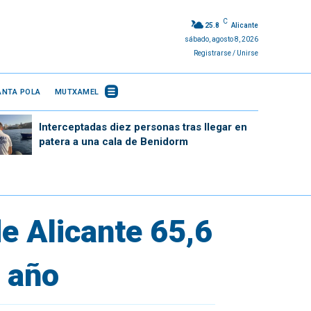
C
25.8
Alicante
sábado, agosto 8, 2026
Registrarse / Unirse
ANTA POLA
MUTXAMEL
Interceptadas diez personas tras llegar en
patera a una cala de Benidorm
de Alicante 65,6
o año