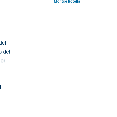
Montse Botella
del
o del
tor
l