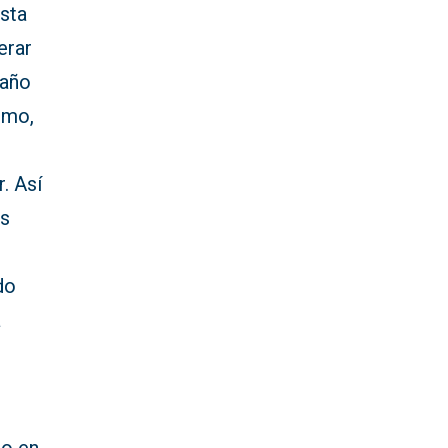
sta
erar
 año
smo,
. Así
es
do
a