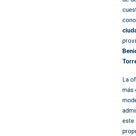
cuest
cono
ciud
provi
Beni
Torre
La of
más 
mode
admin
este
propu