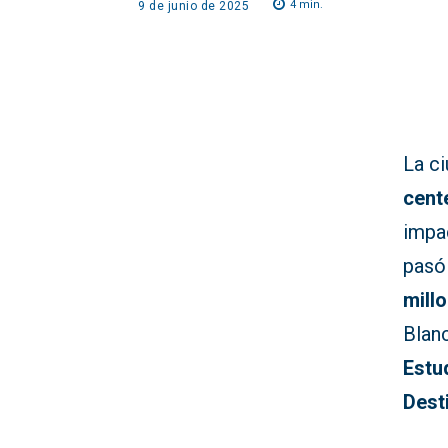
4
min.
9 de junio de 2025
La c
cent
impa
pasó
mill
Blan
Estu
Dest