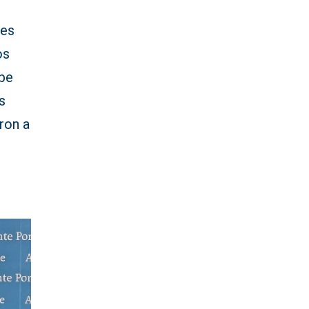
 es
os
abe
s
ron a