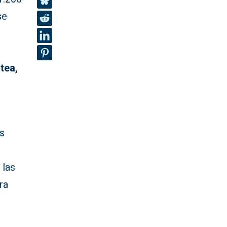
se
tea,
es
 las
ra