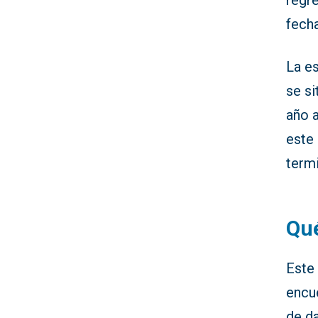
regre
fech
La e
se si
año a
este 
termi
Qué
Este 
encu
de d