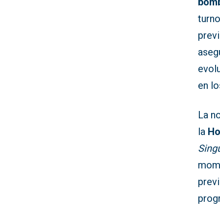
bomb
turno
prev
aseg
evol
en lo
La n
la
Ho
Sing
mome
previ
progr