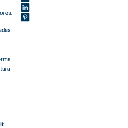
ores.
uadas
forma
tura
it