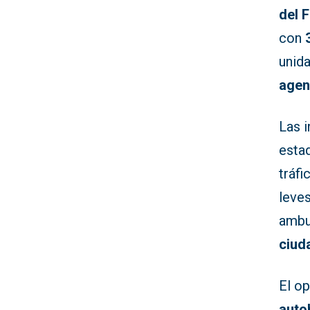
del 
con
unid
agen
Las 
esta
tráf
leves
ambu
ciud
El o
aut