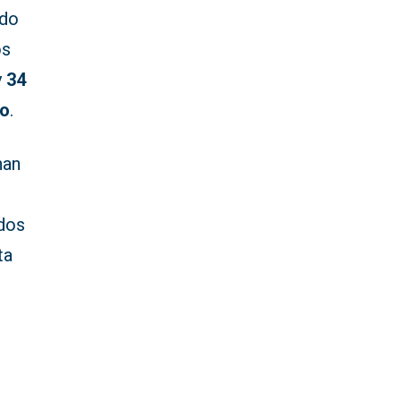
ado
os
y
34
co
.
han
e
idos
ta