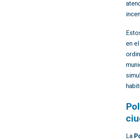
atend
ince
Estos
en el
ordin
muni
simul
habit
Pol
ci
La
Po