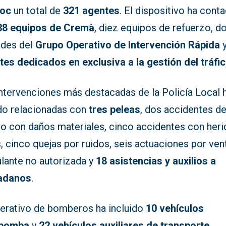
Foc
un total de
321 agentes
. El dispositivo ha cont
38 equipos de Cremà
, diez equipos de refuerzo, d
ades del
Grupo Operativo de Intervención Rápida
tes dedicados en exclusiva a la gestión del tráfi
intervenciones más destacadas de la Policía Local 
do relacionadas con
tres peleas
, dos accidentes d
ico con daños materiales, cinco accidentes con her
, cinco quejas por ruidos, seis actuaciones por ven
lante no autorizada y
18 asistencias y auxilios a
adanos
.
perativo de bomberos ha incluido
10 vehículos
obomba
y
22 vehículos auxiliares de transporte
,