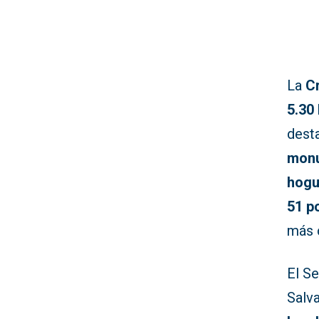
La
C
5.30
dest
monu
hogu
51 p
más c
El Se
Salv