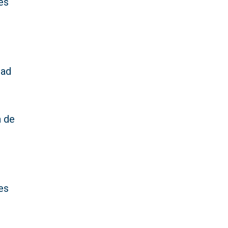
es
dad
 de
es