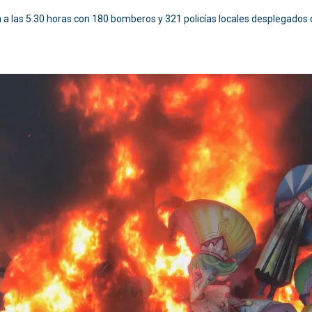
iza a las 5.30 horas con 180 bomberos y 321 policías locales desplegados d