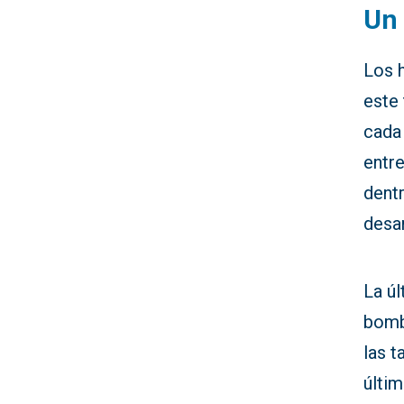
Un 
Los h
este 
cada
entre
dent
desar
La úl
bomb
las t
últi