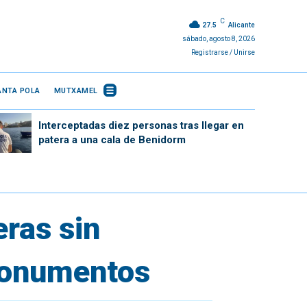
C
27.5
Alicante
sábado, agosto 8, 2026
Registrarse / Unirse
ANTA POLA
MUTXAMEL
Interceptadas diez personas tras llegar en
patera a una cala de Benidorm
eras sin
monumentos