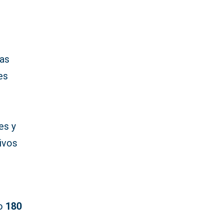
las
es
les y
tivos
do
180