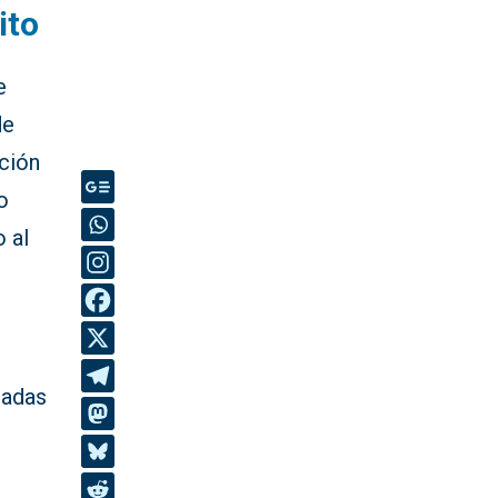
ito
e
de
ción
o
 al
tadas