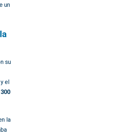
de un
la
on su
y el
 300
en la
aba