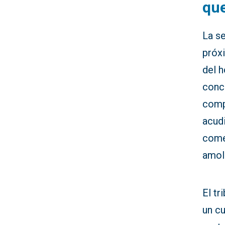
que
La se
próxi
del 
conc
comp
acudi
come
amol
El tr
un cu