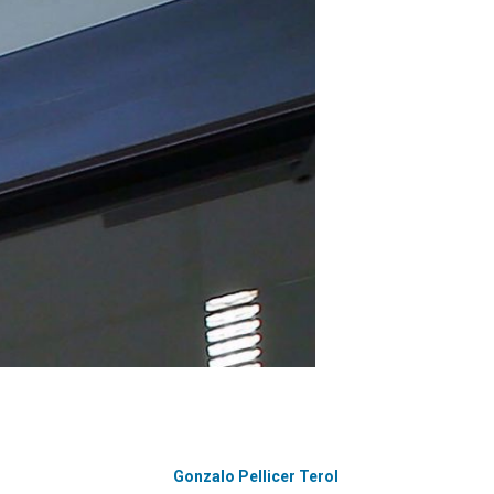
Gonzalo Pellicer Terol