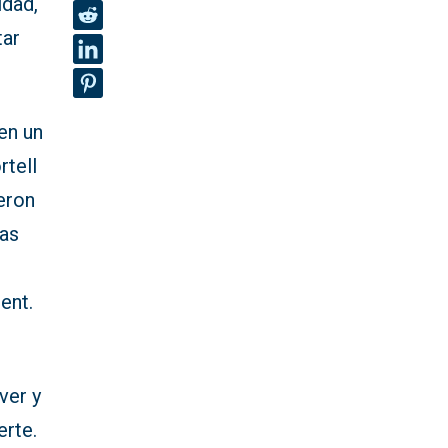
idad,
tar
 en un
rtell
ieron
las
ent.
ver y
erte.