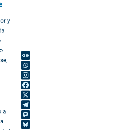
e
or y
da
o
do
se,
o a
ra