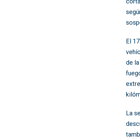
corta
según
sosp
El 17
vehíc
de la
fuego
extr
kilóm
La se
descu
tamb