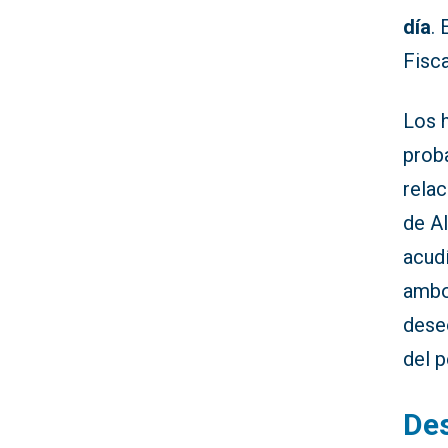
día
. 
Fisca
Los 
prob
relac
de Al
acudí
ambo
deseo
del p
Des