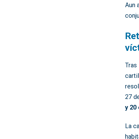
Aun a
conju
Ret
víc
Tras
carti
resol
27 d
y 20
La ca
habit