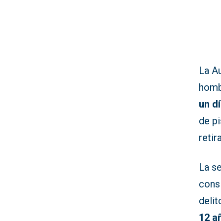
La A
homb
un dí
de pi
retir
La se
cons
deli
12 a