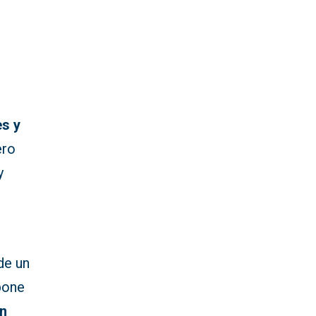
es y
ero
y
de un
mpone
un