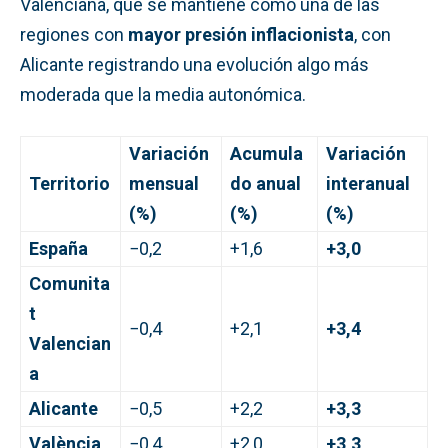
Valenciana, que se mantiene como una de las
regiones con
mayor presión inflacionista
, con
Alicante registrando una evolución algo más
moderada que la media autonómica.
Variación
Acumula
Variación
Territorio
mensual
do anual
interanual
(%)
(%)
(%)
España
−0,2
+1,6
+3,0
Comunita
t
−0,4
+2,1
+3,4
Valencian
a
Alicante
−0,5
+2,2
+3,3
València
−0,4
+2,0
+3,3