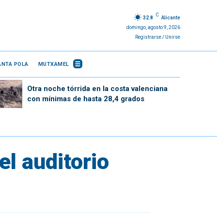
C
32.8
Alicante
domingo, agosto 9, 2026
Registrarse / Unirse
ANTA POLA
MUTXAMEL
Otra noche tórrida en la costa valenciana
con mínimas de hasta 28,4 grados
l auditorio