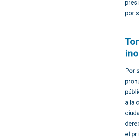
pres
por s
Ton
ino
Por s
pron
públi
a la 
ciud
dere
el pr