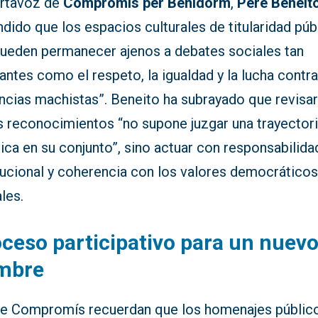
ortavoz de
Compromís per Benidorm
,
Pere Beneit
dido que los espacios culturales de titularidad púb
pueden permanecer ajenos a debates sociales tan
antes como el respeto, la igualdad y la lucha contra
encias machistas”. Beneito ha subrayado que revisa
s reconocimientos “no supone juzgar una trayector
tica en su conjunto”, sino actuar con responsabilida
itucional y coherencia con los valores democrático
les.
ceso participativo para un nuev
mbre
e Compromís recuerdan que los homenajes públic