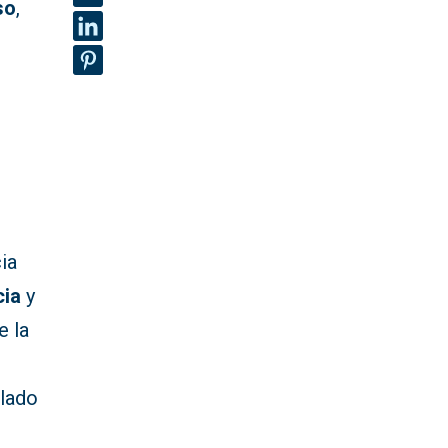
so
,
ia
cia
y
e la
alado