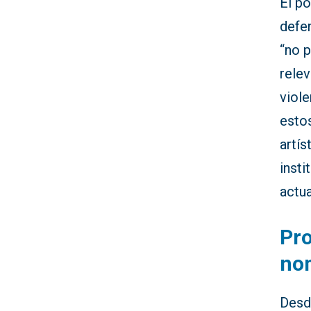
El p
defen
“no 
relev
viol
esto
artís
inst
actua
Pro
no
Desd