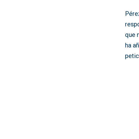
Pére
respo
que 
ha a
petic