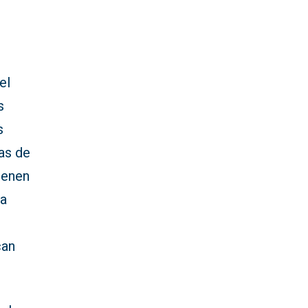
el
s
s
as de
ienen
 a
can