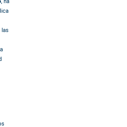
o
, ha
lica
 las
r
ia
d
s
o
os