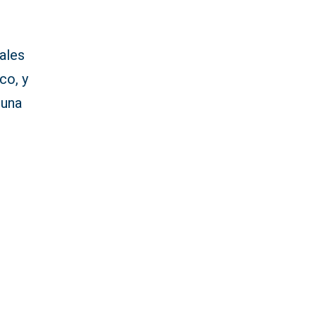
ales
co, y
guna