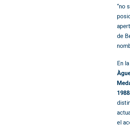
“no 
posic
aper
de B
nombr
En l
Àgue
Meda
1988
dist
actua
el ac