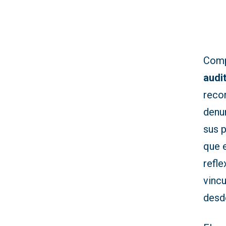
Comp
audi
reco
denu
sus 
que e
refl
vincu
desde