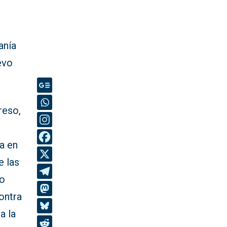
anía
evo
reso,
a en
e las
do
ontra
a la