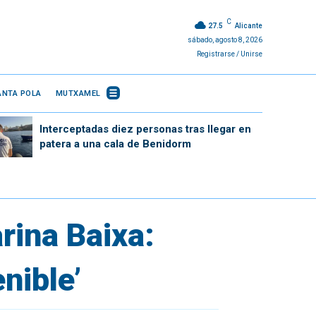
C
27.5
Alicante
sábado, agosto 8, 2026
Registrarse / Unirse
ANTA POLA
MUTXAMEL
Interceptadas diez personas tras llegar en
patera a una cala de Benidorm
rina Baixa:
nible’