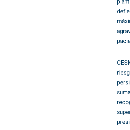
plant
defie
máxi
agrav
paci
CESM
riesg
pers
suma
reco
supe
presi