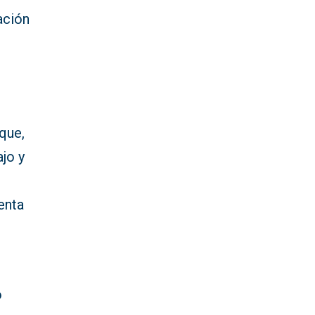
ación
 que,
ajo y
enta
o