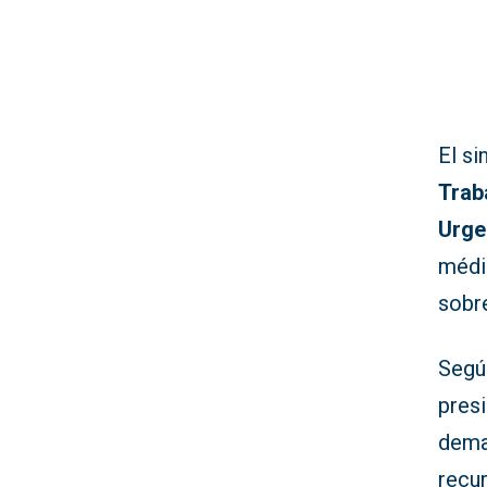
El s
Trab
Urge
médi
sobre
Según
presi
dema
recur