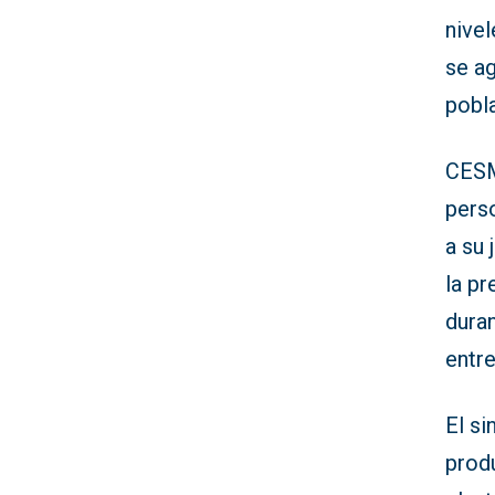
nive
se a
pobla
CESM
pers
a su 
la p
dura
entr
El si
prod